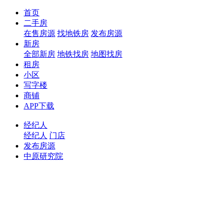
首页
二手房
在售房源
找地铁房
发布房源
新房
全部新房
地铁找房
地图找房
租房
小区
写字楼
商铺
APP下载
经纪人
经纪人
门店
发布房源
中原研究院