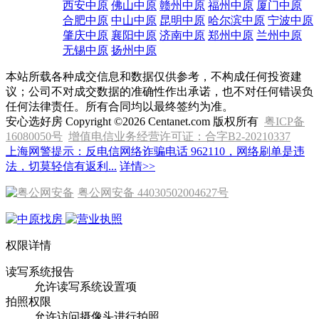
西安中原
佛山中原
赣州中原
福州中原
厦门中原
合肥中原
中山中原
昆明中原
哈尔滨中原
宁波中原
肇庆中原
襄阳中原
济南中原
郑州中原
兰州中原
无锡中原
扬州中原
本站所载各种成交信息和数据仅供参考，不构成任何投资建
议；公司不对成交数据的准确性作出承诺，也不对任何错误负
任何法律责任。所有合同均以最终签约为准。
安心选好房 Copyright ©2026 Centanet.com 版权所有
粤ICP备
16080050号
增值电信业务经营许可证：合字B2-20210337
上海网警提示：反电信网络诈骗电话 962110，网络刷单是违
法，切莫轻信有返利...
详情>>
粤公网安备 44030502004627号
权限详情
读写系统报告
允许读写系统设置项
拍照权限
允许访问摄像头进行拍照