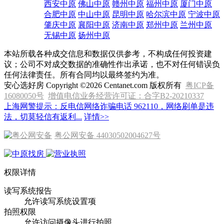
西安中原
佛山中原
赣州中原
福州中原
厦门中原
合肥中原
中山中原
昆明中原
哈尔滨中原
宁波中原
肇庆中原
襄阳中原
济南中原
郑州中原
兰州中原
无锡中原
扬州中原
本站所载各种成交信息和数据仅供参考，不构成任何投资建
议；公司不对成交数据的准确性作出承诺，也不对任何错误负
任何法律责任。所有合同均以最终签约为准。
安心选好房 Copyright ©2026 Centanet.com 版权所有
粤ICP备
16080050号
增值电信业务经营许可证：合字B2-20210337
上海网警提示：反电信网络诈骗电话 962110，网络刷单是违
法，切莫轻信有返利...
详情>>
粤公网安备 44030502004627号
权限详情
读写系统报告
允许读写系统设置项
拍照权限
允许访问摄像头进行拍照