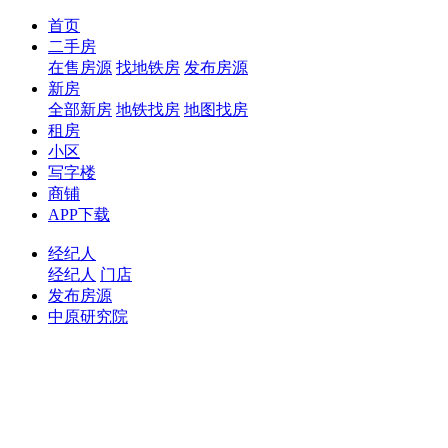
首页
二手房
在售房源
找地铁房
发布房源
新房
全部新房
地铁找房
地图找房
租房
小区
写字楼
商铺
APP下载
经纪人
经纪人
门店
发布房源
中原研究院