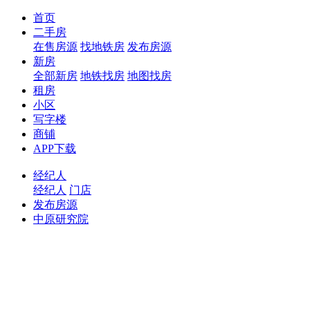
首页
二手房
在售房源
找地铁房
发布房源
新房
全部新房
地铁找房
地图找房
租房
小区
写字楼
商铺
APP下载
经纪人
经纪人
门店
发布房源
中原研究院