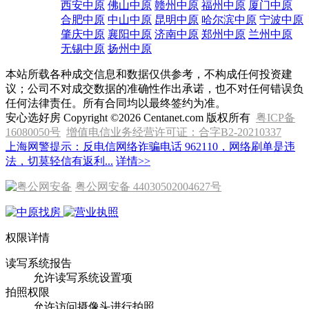
西安中原
佛山中原
赣州中原
福州中原
厦门中原
合肥中原
中山中原
昆明中原
哈尔滨中原
宁波中原
肇庆中原
襄阳中原
济南中原
郑州中原
兰州中原
无锡中原
扬州中原
本站所载各种成交信息和数据仅供参考，不构成任何投资建
议；公司不对成交数据的准确性作出承诺，也不对任何错误负
任何法律责任。所有合同均以最终签约为准。
安心选好房 Copyright ©2026 Centanet.com 版权所有
粤ICP备
16080050号
增值电信业务经营许可证：合字B2-20210337
上海网警提示：反电信网络诈骗电话 962110，网络刷单是违
法，切莫轻信有返利...
详情>>
粤公网安备 44030502004627号
权限详情
读写系统报告
允许读写系统设置项
拍照权限
允许访问摄像头进行拍照