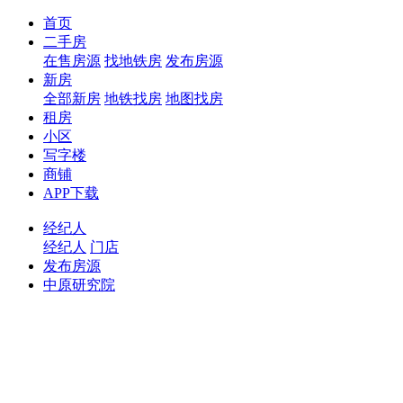
首页
二手房
在售房源
找地铁房
发布房源
新房
全部新房
地铁找房
地图找房
租房
小区
写字楼
商铺
APP下载
经纪人
经纪人
门店
发布房源
中原研究院