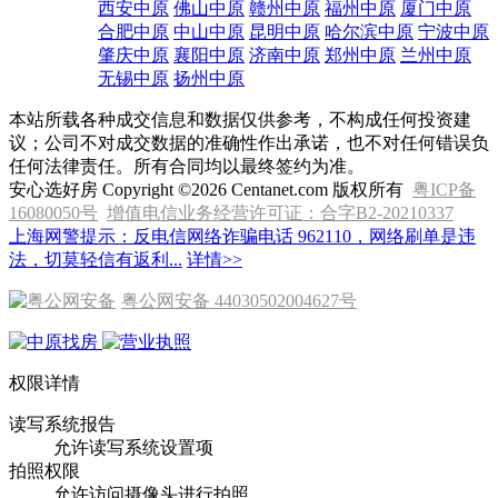
西安中原
佛山中原
赣州中原
福州中原
厦门中原
合肥中原
中山中原
昆明中原
哈尔滨中原
宁波中原
肇庆中原
襄阳中原
济南中原
郑州中原
兰州中原
无锡中原
扬州中原
本站所载各种成交信息和数据仅供参考，不构成任何投资建
议；公司不对成交数据的准确性作出承诺，也不对任何错误负
任何法律责任。所有合同均以最终签约为准。
安心选好房 Copyright ©2026 Centanet.com 版权所有
粤ICP备
16080050号
增值电信业务经营许可证：合字B2-20210337
上海网警提示：反电信网络诈骗电话 962110，网络刷单是违
法，切莫轻信有返利...
详情>>
粤公网安备 44030502004627号
权限详情
读写系统报告
允许读写系统设置项
拍照权限
允许访问摄像头进行拍照