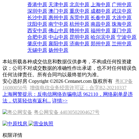
香港中原
天津中原
北京中原
上海中原
广州中原
深圳中原
澳门中原
重庆中原
成都中原
武汉中原
长沙中原
惠州中原
东莞中原
长春中原
大连中原
沈阳中原
南宁中原
杭州中原
南昌中原
珠海中原
西安中原
佛山中原
赣州中原
福州中原
厦门中原
合肥中原
中山中原
昆明中原
哈尔滨中原
宁波中原
肇庆中原
襄阳中原
济南中原
郑州中原
兰州中原
无锡中原
扬州中原
本站所载各种成交信息和数据仅供参考，不构成任何投资建
议；公司不对成交数据的准确性作出承诺，也不对任何错误负
任何法律责任。所有合同均以最终签约为准。
安心选好房 Copyright ©2026 Centanet.com 版权所有
粤ICP备
16080050号
增值电信业务经营许可证：合字B2-20210337
上海网警提示：反电信网络诈骗电话 962110，网络刷单是违
法，切莫轻信有返利...
详情>>
粤公网安备 44030502004627号
权限详情