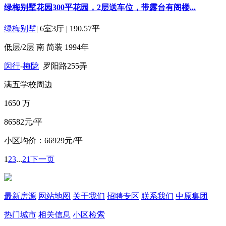
绿梅别墅花园300平花园，2层送车位，带露台有阁楼...
绿梅别墅
|
6室3厅
|
190.57平
低层/2层
南
简装
1994年
闵行
-
梅陇
罗阳路255弄
满五
学校周边
1650
万
86582元/平
小区均价：66929元/平
1
2
3
...
21
下一页
最新房源
网站地图
关于我们
招聘专区
联系我们
中原集团
热门城市
相关信息
小区检索