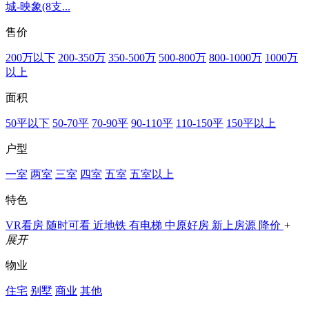
城-映象(8支...
售价
200万以下
200-350万
350-500万
500-800万
800-1000万
1000万
以上
面积
50平以下
50-70平
70-90平
90-110平
110-150平
150平以上
户型
一室
两室
三室
四室
五室
五室以上
特色
VR看房
随时可看
近地铁
有电梯
中原好房
新上房源
降价
+
展开
物业
住宅
别墅
商业
其他