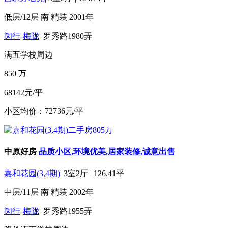
低层/12层
南
精装
2001年
闵行
-
梅陇
罗秀路1980弄
满五
学校周边
850
万
68142元/平
小区均价：72736元/平
中原好房
品质小区,环境优美,居家装修,诚意出售
嘉和花园(3,4期)
|
3室2厅
|
126.41平
中层/11层
南
精装
2002年
闵行
-
梅陇
罗秀路1955弄