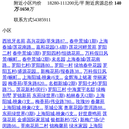
附近小区均价 18280-111200元/平
附近房源总价
140
万
-1650
万
联系方式
54385911
小区
西班牙名苑
高兴花园(莘朱路87...
春申景城(1期)
上海
春城(莲花南路...
嘉和花园(3,4期)
莲花河畔景苑
罗阳
二村
春申景城(3期)
罗阳四村(恒德花苑...
万科假日风
景(畹町...
春申景城(2期)
未名园
上海春城(莲花南
路...
罗阳七村(罗阳路80...
罗阳一村
绿地春申花园
罗
阳五村(盛源花园...
新梅花苑(报春路38...
万科假日风
景(畹町...
上海阳城-映象(6支...
金辉海上铭著
华丽家
园
梅香苑(莘朱路820...
名都新城(2期)
罗阳七村(罗阳
路75...
莲花新村(闵行)
罗阳三村
中海寰宇名邸
绿梅
别墅
罗锦新苑
东苑绿世界(1期)
柏林春天(2期)
上海
阳城-映象(3支...
梅香苑(伟业路780...
玫瑰99
春馨苑
上海阳城-映象(2支...
莘城公寓
奥塞花园(普洱路88...
东苑绿世界(3期)
上海阳城-映象(5支...
好世鹿鸣苑
莲
蒲花苑
金盛国际家居城
银都新村(7区)
新梅广场(沪
闵路66...
莘南花苑二村
锦梅馨苑
绿水家园
上海阳