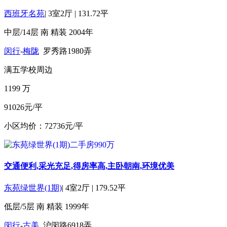
西班牙名苑
|
3室2厅
|
131.72平
中层/14层
南
精装
2004年
闵行
-
梅陇
罗秀路1980弄
满五
学校周边
1199
万
91026元/平
小区均价：72736元/平
交通便利,采光充足,得房率高,主卧朝南,环境优美
东苑绿世界(1期)
|
4室2厅
|
179.52平
低层/5层
南
精装
1999年
闵行
-
古美
沪闵路6918弄