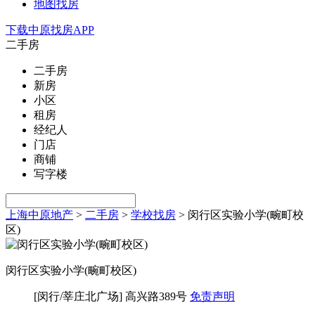
地图找房
下载中原找房APP
二手房
二手房
新房
小区
租房
经纪人
门店
商铺
写字楼
上海中原地产
>
二手房
>
学校找房
>
闵行区实验小学(畹町校
区)
闵行区实验小学(畹町校区)
[闵行/莘庄北广场] 高兴路389号
免责声明