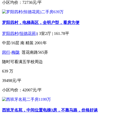
小区均价：72736元/平
罗阳四村，电梯高区，全明户型，看房方便
罗阳四村(恒德花苑)
|
3室2厅
|
161.78平
中层/16层
南
精装
2001年
闵行
-
梅陇
莲花南路565弄
随时可看
满五
学校周边
639
万
39498元/平
小区均价：42007元/平
西班牙名苑，中间位置电梯3房，不靠马路，价格好谈