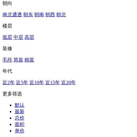
朝向
南北通透
朝东
朝南
朝西
朝北
楼层
低层
中层
高层
装修
毛坯
简装
精装
年代
近2年
近5年
近10年
近15年
近20年
更多筛选
默认
最新
总价
面积
单价