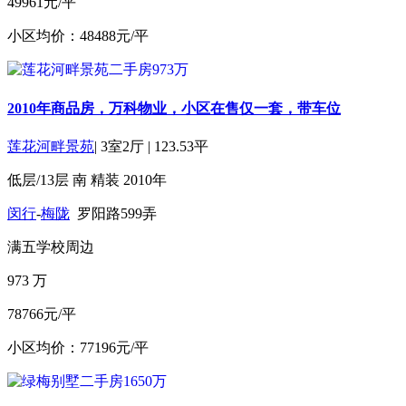
49961元/平
小区均价：48488元/平
2010年商品房，万科物业，小区在售仅一套，带车位
莲花河畔景苑
|
3室2厅
|
123.53平
低层/13层
南
精装
2010年
闵行
-
梅陇
罗阳路599弄
满五
学校周边
973
万
78766元/平
小区均价：77196元/平