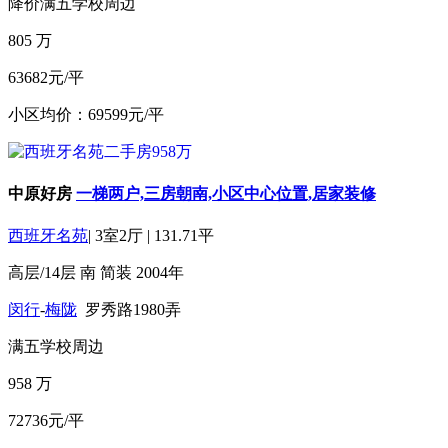
降价
满五
学校周边
805
万
63682元/平
小区均价：69599元/平
中原好房
一梯两户,三房朝南,小区中心位置,居家装修
西班牙名苑
|
3室2厅
|
131.71平
高层/14层
南
简装
2004年
闵行
-
梅陇
罗秀路1980弄
满五
学校周边
958
万
72736元/平