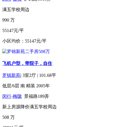
满五
学校周边
990
万
55147元/平
小区均价：55147元/平
飞机户型，带院子，自住
罗锦新苑
|
3室2厅
|
101.68平
低层/6层
南
精装
2005年
闵行
-
梅陇
景福路189弄
新上房源
降价
满五
学校周边
508
万