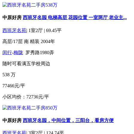
中原好房
西班牙名园 电梯高层 花园位置 一室两厅 老业主...
西班牙名苑
|
1室2厅
|
69.45平
高层/17层
南
精装
2004年
闵行
-
梅陇
罗秀路1980弄
随时可看
满五
学校周边
538
万
77466元/平
小区均价：72736元/平
中原好房
西班牙名园，中间位置，三阳台，看房方便
西班牙名苑
|
3室2厅
|
124.74平