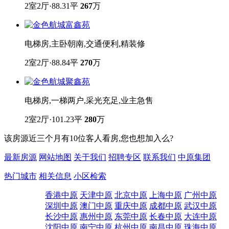
2室2厅·88.31平
267
万
电梯房,主卧朝南,交通便利,精装修
2室2厅·88.84平
270
万
电梯房,一梯两户,采光充足,业主急售
2室2厅·101.23平
280
万
该房源近三个月有10位客人看房,您也想加入么?
最新房源
网站地图
关于我们
招聘专区
联系我们
中原集团
热门城市
相关信息
小区检索
香港中原
天津中原
北京中原
上海中原
广州中原
深圳中原
澳门中原
重庆中原
成都中原
武汉中原
长沙中原
惠州中原
东莞中原
长春中原
大连中原
沈阳中原
南宁中原
杭州中原
南昌中原
珠海中原