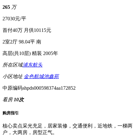
265
万
27030元/平
首付40万
月供10115元
2室2厅
98.04平
南
高层(共10层)
精装
2005年
所在区域
浦东
航头
小区地址
金色航城池鑫苑
中原编码
shpds000598374aa172852
看房
10次
购房指引
核心卖点
采光充足，居家装修，交通便利，近地铁，一梯两
户，大两房，房型正气。