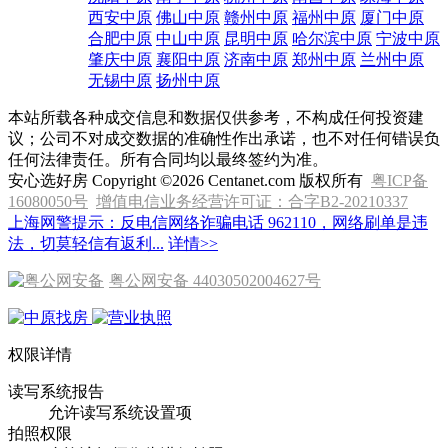
西安中原
佛山中原
赣州中原
福州中原
厦门中原
合肥中原
中山中原
昆明中原
哈尔滨中原
宁波中原
肇庆中原
襄阳中原
济南中原
郑州中原
兰州中原
无锡中原
扬州中原
本站所载各种成交信息和数据仅供参考，不构成任何投资建
议；公司不对成交数据的准确性作出承诺，也不对任何错误负
任何法律责任。所有合同均以最终签约为准。
安心选好房 Copyright ©2026 Centanet.com 版权所有
粤ICP备
16080050号
增值电信业务经营许可证：合字B2-20210337
上海网警提示：反电信网络诈骗电话 962110，网络刷单是违
法，切莫轻信有返利...
详情>>
粤公网安备 44030502004627号
权限详情
读写系统报告
允许读写系统设置项
拍照权限