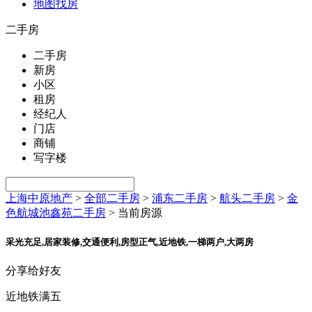
地图找房
二手房
二手房
新房
小区
租房
经纪人
门店
商铺
写字楼
上海中原地产
>
全部二手房
>
浦东二手房
>
航头二手房
>
金
色航城池鑫苑二手房
>
当前房源
采光充足,居家装修,交通便利,房型正气,近地铁,一梯两户,大两房
分享给好友
近地铁
满五