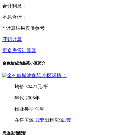
合计利息：
本息合计：
* 计算结果仅供参考
开始计算
更多房贷计算器
金色航城池鑫苑小区简介
小区详情
>
均
价
30421元/平
年
代
2005年
物业类型
住宅
在售房源
12套
出租房源
1套
周边生活配套