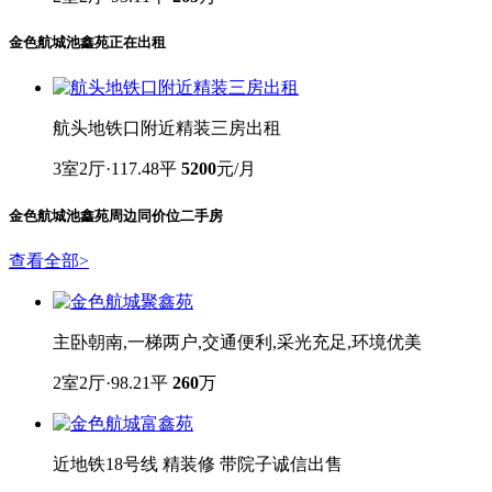
金色航城池鑫苑
正在出租
航头地铁口附近精装三房出租
3室2厅·117.48平
5200
元/月
金色航城池鑫苑
周边同价位二手房
查看全部
>
主卧朝南,一梯两户,交通便利,采光充足,环境优美
2室2厅·98.21平
260
万
近地铁18号线 精装修 带院子诚信出售