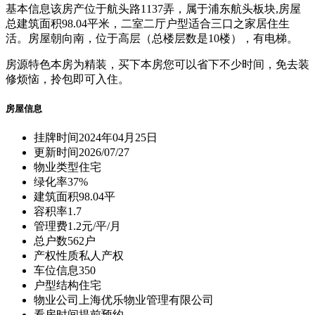
基本信息
该房产位于航头路1137弄，属于浦东航头板块,房屋
总建筑面积98.04平米，二室二厅户型适合三口之家居住生
活。房屋朝向南，位于高层（总楼层数是10楼），有电梯。
房源特色
本房为精装，买下本房您可以省下不少时间，免去装
修烦恼，拎包即可入住。
房屋信息
挂牌时间
2024年04月25日
更新时间
2026/07/27
物业类型
住宅
绿化率
37%
建筑面积
98.04平
容积率
1.7
管理费
1.2元/平/月
总户数
562户
产权性质
私人产权
车位信息
350
户型结构
住宅
物业公司
上海优乐物业管理有限公司
看房时间
提前预约