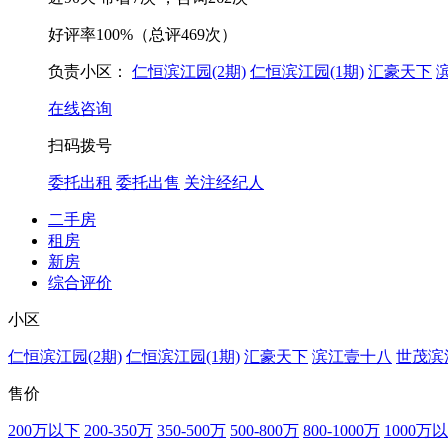
好评率
100%
（总评469次）
负责小区：
仁恒滨江园(2期)
仁恒滨江园(1期)
汇豪天下
在线咨询
扫码拨号
委托出租
委托出售
关注经纪人
二手房
租房
新房
综合评价
小区
仁恒滨江园(2期)
仁恒滨江园(1期)
汇豪天下
滨江壹十八
世茂滨
售价
200万以下
200-350万
350-500万
500-800万
800-1000万
1000万