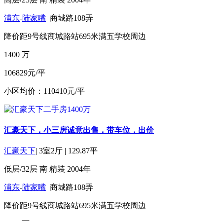
浦东
-
陆家嘴
商城路108弄
降价
距9号线商城路站695米
满五
学校周边
1400
万
106829元/平
小区均价：110410元/平
汇豪天下，小三房诚意出售，带车位，出价
汇豪天下
|
3室2厅
|
129.87平
低层/32层
南
精装
2004年
浦东
-
陆家嘴
商城路108弄
降价
距9号线商城路站695米
满五
学校周边