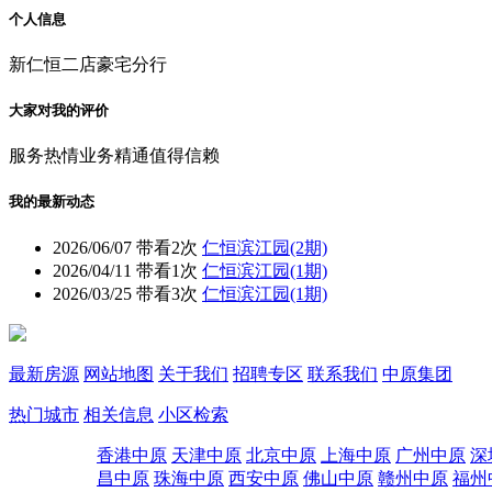
个人信息
新仁恒二店豪宅分行
大家对我的评价
服务热情
业务精通
值得信赖
我的最新动态
2026/06/07
带看2次
仁恒滨江园(2期)
2026/04/11
带看1次
仁恒滨江园(1期)
2026/03/25
带看3次
仁恒滨江园(1期)
最新房源
网站地图
关于我们
招聘专区
联系我们
中原集团
热门城市
相关信息
小区检索
香港中原
天津中原
北京中原
上海中原
广州中原
深
昌中原
珠海中原
西安中原
佛山中原
赣州中原
福州