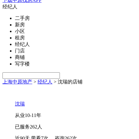
下载中原找房APP
经纪人
二手房
新房
小区
租房
经纪人
门店
商铺
写字楼
上海中原地产
>
经纪人
>
沈瑞的店铺
沈瑞
从业
10-11
年
已服务
262
人
近90天 带看
7
次
，咨询
262
次