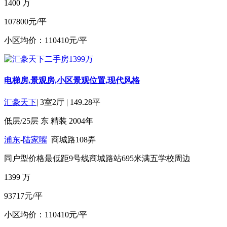
1400
万
107800元/平
小区均价：110410元/平
电梯房,景观房,小区景观位置,现代风格
汇豪天下
|
3室2厅
|
149.28平
低层/25层
东
精装
2004年
浦东
-
陆家嘴
商城路108弄
同户型价格最低
距9号线商城路站695米
满五
学校周边
1399
万
93717元/平
小区均价：110410元/平