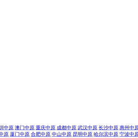
圳中原
澳门中原
重庆中原
成都中原
武汉中原
长沙中原
惠州中
中原
厦门中原
合肥中原
中山中原
昆明中原
哈尔滨中原
宁波中