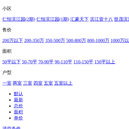
小区
仁恒滨江园(2期)
仁恒滨江园(1期)
汇豪天下
滨江壹十八
世茂滨
售价
200万以下
200-350万
350-500万
500-800万
800-1000万
1000万
面积
50平以下
50-70平
70-90平
90-110平
110-150平
150平以上
户型
一室
两室
三室
四室
五室
五室以上
默认
最新
总价
面积
单价
清空条件