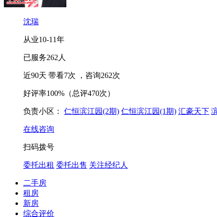
沈瑞
从业
10-11
年
已服务
262
人
近90天 带看
7
次
，咨询
262
次
好评率
100%
（总评470次）
负责小区：
仁恒滨江园(2期)
仁恒滨江园(1期)
汇豪天下
在线咨询
扫码拨号
委托出租
委托出售
关注经纪人
二手房
租房
新房
综合评价