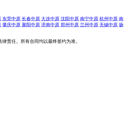
原
东莞中原
长春中原
大连中原
沈阳中原
南宁中原
杭州中原
南
原
肇庆中原
襄阳中原
济南中原
郑州中原
兰州中原
无锡中原
扬
法律责任。所有合同均以最终签约为准。