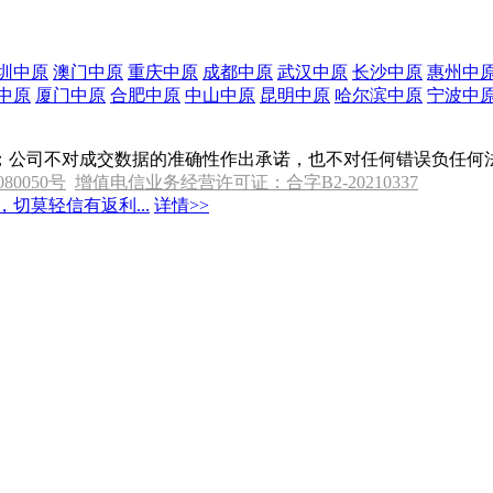
圳中原
澳门中原
重庆中原
成都中原
武汉中原
长沙中原
惠州中
中原
厦门中原
合肥中原
中山中原
昆明中原
哈尔滨中原
宁波中
；公司不对成交数据的准确性作出承诺，也不对任何错误负任何
080050号
增值电信业务经营许可证：合字B2-20210337
切莫轻信有返利...
详情>>