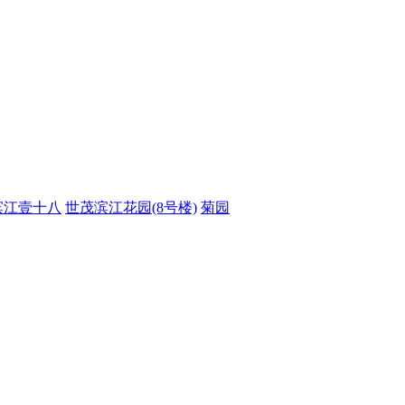
滨江壹十八
世茂滨江花园(8号楼)
菊园