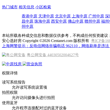
热门城市
相关信息
小区检索
香港中原
天津中原
北京中原
上海中原
广州中原
深
昌中原
珠海中原
西安中原
佛山中原
赣州中原
福州
州中原
本站所载各种成交信息和数据仅供参考，不构成任何投资建议
安心选好房 Copyright ©2026 Centanet.com 版权所有
粤ICP备16
上海网警提示：反电信网络诈骗电话 962110，网络刷单是违法，
粤公网安备 44030502004627号
权限详情
读写系统报告
允许读写系统设置项
拍照权限
允许访问摄像头进行拍照
使用蓝牙
允许程序连接配对过的蓝牙设备