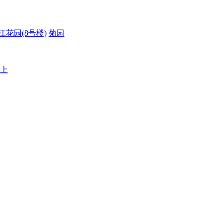
江花园(8号楼)
菊园
以上