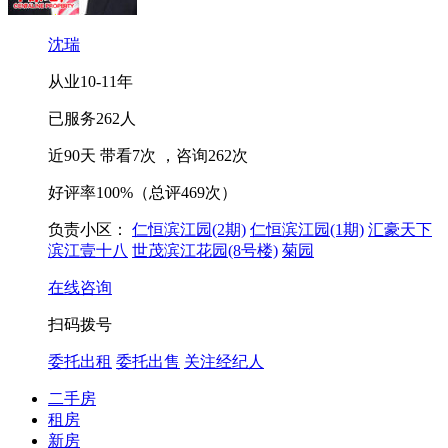
沈瑞
从业
10-11
年
已服务
262
人
近90天 带看
7
次
，咨询
262
次
好评率
100%
（总评469次）
负责小区：
仁恒滨江园(2期)
仁恒滨江园(1期)
汇豪天下
滨江壹十八
世茂滨江花园(8号楼)
菊园
在线咨询
扫码拨号
委托出租
委托出售
关注经纪人
二手房
租房
新房