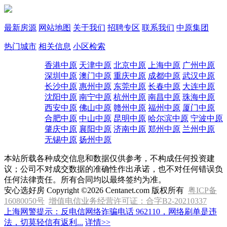
最新房源
网站地图
关于我们
招聘专区
联系我们
中原集团
热门城市
相关信息
小区检索
香港中原
天津中原
北京中原
上海中原
广州中原
深圳中原
澳门中原
重庆中原
成都中原
武汉中原
长沙中原
惠州中原
东莞中原
长春中原
大连中原
沈阳中原
南宁中原
杭州中原
南昌中原
珠海中原
西安中原
佛山中原
赣州中原
福州中原
厦门中原
合肥中原
中山中原
昆明中原
哈尔滨中原
宁波中原
肇庆中原
襄阳中原
济南中原
郑州中原
兰州中原
无锡中原
扬州中原
本站所载各种成交信息和数据仅供参考，不构成任何投资建
议；公司不对成交数据的准确性作出承诺，也不对任何错误负
任何法律责任。所有合同均以最终签约为准。
安心选好房 Copyright ©2026 Centanet.com 版权所有
粤ICP备
16080050号
增值电信业务经营许可证：合字B2-20210337
上海网警提示：反电信网络诈骗电话 962110，网络刷单是违
法，切莫轻信有返利...
详情>>