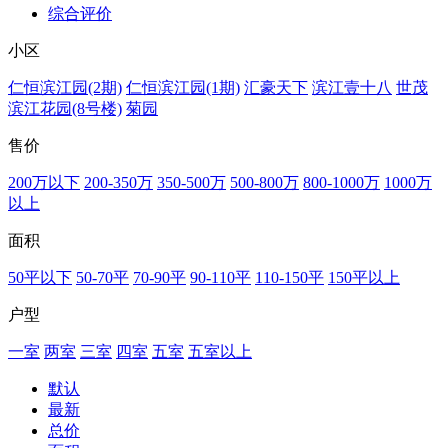
综合评价
小区
仁恒滨江园(2期)
仁恒滨江园(1期)
汇豪天下
滨江壹十八
世茂
滨江花园(8号楼)
菊园
售价
200万以下
200-350万
350-500万
500-800万
800-1000万
1000万
以上
面积
50平以下
50-70平
70-90平
90-110平
110-150平
150平以上
户型
一室
两室
三室
四室
五室
五室以上
默认
最新
总价