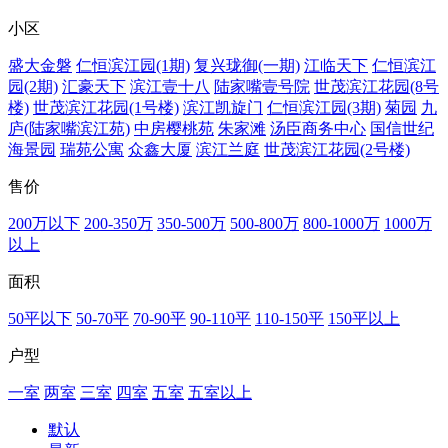
小区
盛大金磐
仁恒滨江园(1期)
复兴珑御(一期)
江临天下
仁恒滨江
园(2期)
汇豪天下
滨江壹十八
陆家嘴壹号院
世茂滨江花园(8号
楼)
世茂滨江花园(1号楼)
滨江凯旋门
仁恒滨江园(3期)
菊园
九
庐(陆家嘴滨江苑)
中房樱桃苑
朱家滩
汤臣商务中心
国信世纪
海景园
瑞苑公寓
众鑫大厦
滨江兰庭
世茂滨江花园(2号楼)
售价
200万以下
200-350万
350-500万
500-800万
800-1000万
1000万
以上
面积
50平以下
50-70平
70-90平
90-110平
110-150平
150平以上
户型
一室
两室
三室
四室
五室
五室以上
默认