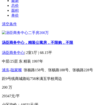
最新
总价
面积
单价
清空条件
汤臣商务中心，精装公寓房，不限购，不限
汤臣商务中心
|
2室1厅
|
68.15平
中层/25层
东
精装
1997年
浦东
-
陆家嘴
张杨路158号、张杨路188号、张杨路228号
距9号线商城路站758米
满五
学校周边
200
万
29347元/平
小区均价：44021元/平