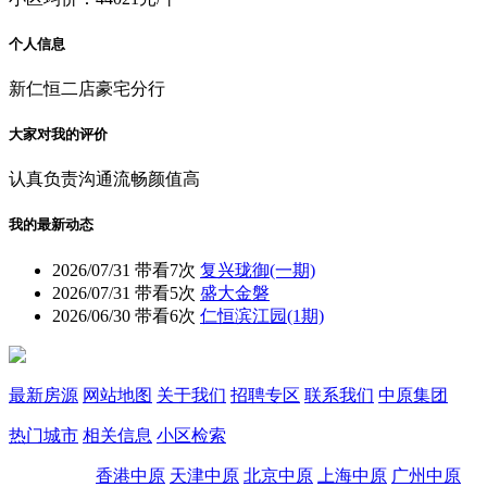
个人信息
新仁恒二店豪宅分行
大家对我的评价
认真负责
沟通流畅
颜值高
我的最新动态
2026/07/31
带看7次
复兴珑御(一期)
2026/07/31
带看5次
盛大金磐
2026/06/30
带看6次
仁恒滨江园(1期)
最新房源
网站地图
关于我们
招聘专区
联系我们
中原集团
热门城市
相关信息
小区检索
香港中原
天津中原
北京中原
上海中原
广州中原