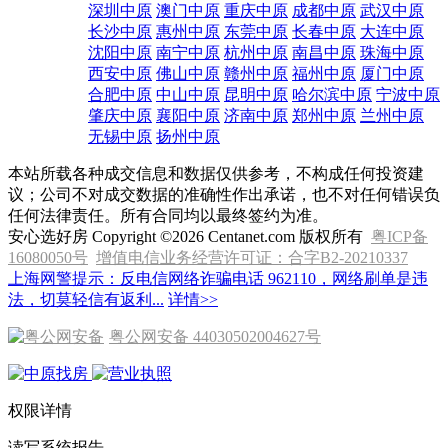
深圳中原
澳门中原
重庆中原
成都中原
武汉中原
长沙中原
惠州中原
东莞中原
长春中原
大连中原
沈阳中原
南宁中原
杭州中原
南昌中原
珠海中原
西安中原
佛山中原
赣州中原
福州中原
厦门中原
合肥中原
中山中原
昆明中原
哈尔滨中原
宁波中原
肇庆中原
襄阳中原
济南中原
郑州中原
兰州中原
无锡中原
扬州中原
本站所载各种成交信息和数据仅供参考，不构成任何投资建
议；公司不对成交数据的准确性作出承诺，也不对任何错误负
任何法律责任。所有合同均以最终签约为准。
安心选好房 Copyright ©2026 Centanet.com 版权所有
粤ICP备
16080050号
增值电信业务经营许可证：合字B2-20210337
上海网警提示：反电信网络诈骗电话 962110，网络刷单是违
法，切莫轻信有返利...
详情>>
粤公网安备 44030502004627号
权限详情
读写系统报告