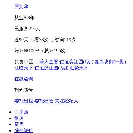
严海华
从业
5-6
年
已服务
219
人
近90天 带看
33
次
，咨询
219
次
好评率
100%
（总评195次）
负责小区：
盛大金磐
仁恒滨江园(1期)
复兴珑御(一期)
江临天下
仁恒滨江园(2期)
汇豪天下
在线咨询
扫码拨号
委托出租
委托出售
关注经纪人
二手房
租房
新房
综合评价