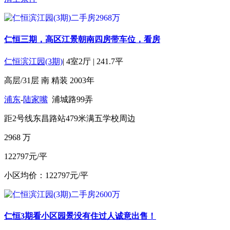
仁恒三期，高区江景朝南四房带车位，看房
仁恒滨江园(3期)
|
4室2厅
|
241.7平
高层/31层
南
精装
2003年
浦东
-
陆家嘴
浦城路99弄
距2号线东昌路站479米
满五
学校周边
2968
万
122797元/平
小区均价：122797元/平
仁恒3期看小区园景没有住过人诚意出售！