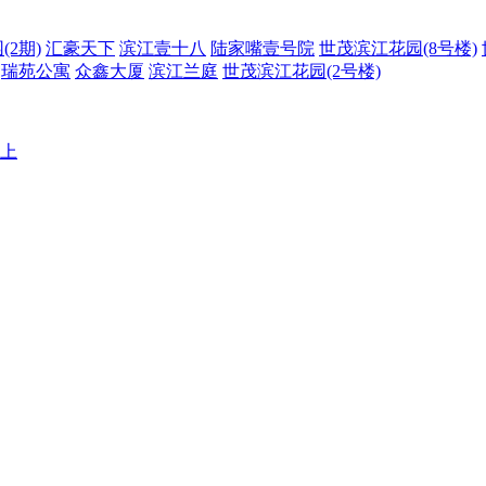
2期)
汇豪天下
滨江壹十八
陆家嘴壹号院
世茂滨江花园(8号楼)
瑞苑公寓
众鑫大厦
滨江兰庭
世茂滨江花园(2号楼)
以上