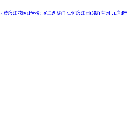
世茂滨江花园(1号楼)
滨江凯旋门
仁恒滨江园(3期)
菊园
九庐(陆