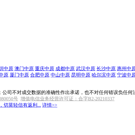
圳中原
澳门中原
重庆中原
成都中原
武汉中原
长沙中原
惠州中
中原
厦门中原
合肥中原
中山中原
昆明中原
哈尔滨中原
宁波中
；公司不对成交数据的准确性作出承诺，也不对任何错误负任何
080050号
增值电信业务经营许可证：合字B2-20210337
切莫轻信有返利...
详情>>