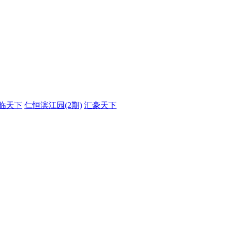
临天下
仁恒滨江园(2期)
汇豪天下