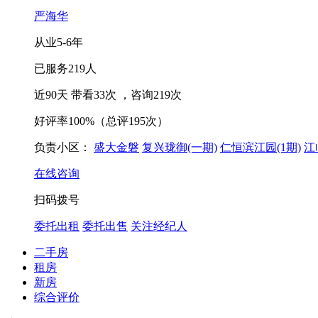
严海华
从业
5-6
年
已服务
219
人
近90天 带看
33
次
，咨询
219
次
好评率
100%
（总评195次）
负责小区：
盛大金磐
复兴珑御(一期)
仁恒滨江园(1期)
江
在线咨询
扫码拨号
委托出租
委托出售
关注经纪人
二手房
租房
新房
综合评价