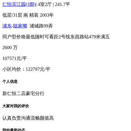
仁恒滨江园(3期)
|
4室2厅
|
241.7平
低层/31层
南
精装
2003年
浦东
-
陆家嘴
浦城路99弄
同户型价格最低
随时可看
距2号线东昌路站479米
满五
2600
万
107571元/平
小区均价：122797元/平
个人信息
新仁恒二店豪宅分行
大家对我的评价
认真负责
沟通流畅
颜值高
我的最新动态