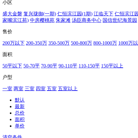
小区
盛大金磐
复兴珑御(一期)
仁恒滨江园(1期)
江临天下
仁恒滨江园(
家嘴滨江苑)
中房樱桃苑
朱家滩
汤臣商务中心
国信世纪海景园
售价
200万以下
200-350万
350-500万
500-800万
800-1000万
1000万
面积
50平以下
50-70平
70-90平
90-110平
110-150平
150平以上
户型
一室
两室
三室
四室
五室
五室以上
默认
最新
总价
面积
单价
清空条件