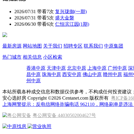
2026/07/31
带看7次
复兴珑御(一期)
2026/07/31
带看5次
盛大金磐
2026/06/30
带看6次
仁恒滨江园(1期)
最新房源
网站地图
关于我们
招聘专区
联系我们
中原集团
热门城市
相关信息
小区检索
香港中原
天津中原
北京中原
上海中原
广州中原
深
昌中原
珠海中原
西安中原
佛山中原
赣州中原
福州
州中原
本站所载各种成交信息和数据仅供参考，不构成任何投资建议
安心选好房 Copyright ©2026 Centanet.com 版权所有
粤ICP备16
上海网警提示：反电信网络诈骗电话 962110，网络刷单是违法，
粤公网安备 44030502004627号