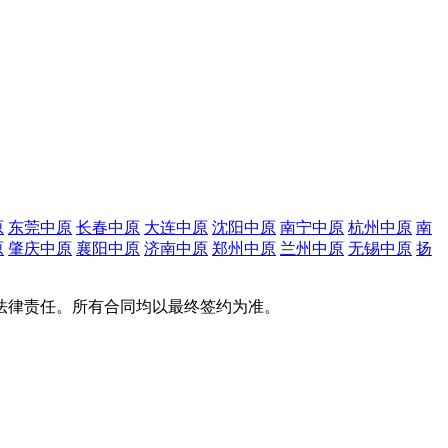
原
东莞中原
长春中原
大连中原
沈阳中原
南宁中原
杭州中原
南
原
肇庆中原
襄阳中原
济南中原
郑州中原
兰州中原
无锡中原
扬
法律责任。所有合同均以最终签约为准。