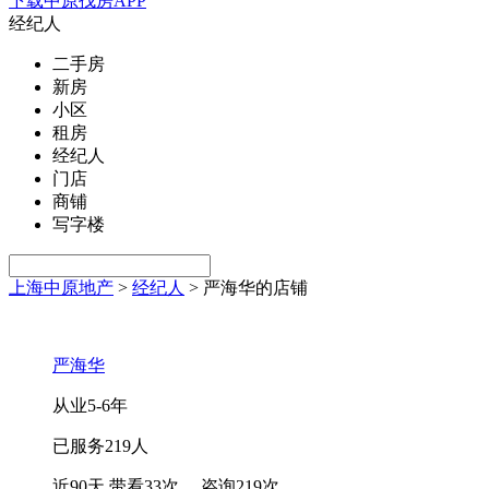
下载中原找房APP
经纪人
二手房
新房
小区
租房
经纪人
门店
商铺
写字楼
上海中原地产
>
经纪人
>
严海华的店铺
严海华
从业
5-6
年
已服务
219
人
近90天 带看
33
次
，咨询
219
次