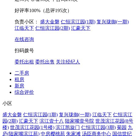
好评率
100%
（总评195次）
负责小区：
盛大金磐
仁恒滨江园(1期)
复兴珑御(一期)
江临天下
仁恒滨江园(2期)
汇豪天下
在线咨询
扫码拨号
委托出租
委托出售
关注经纪人
二手房
租房
新房
综合评价
小区
盛大金磐
仁恒滨江园(1期)
复兴珑御(一期)
江临天下
仁恒滨江
园(2期)
汇豪天下
滨江壹十八
陆家嘴壹号院
世茂滨江花园(8号
楼)
世茂滨江花园(1号楼)
滨江凯旋门
仁恒滨江园(3期)
菊园
九
庐(陆家嘴滨江苑)
中房樱桃苑
朱家滩
汤臣商务中心
国信世纪