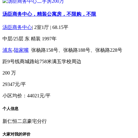
汤臣商务中心，精装公寓房，不限购，不限
汤臣商务中心
|
2室1厅
|
68.15平
中层/25层
东
精装
1997年
浦东
-
陆家嘴
张杨路158号、张杨路188号、张杨路228号
距9号线商城路站758米
满五
学校周边
200
万
29347元/平
小区均价：44021元/平
个人信息
新仁恒二店豪宅分行
大家对我的评价