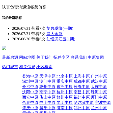
认真负责
沟通流畅
颜值高
我的最新动态
2026/07/31
带看7次
复兴珑御(一期)
2026/07/31
带看5次
盛大金磐
2026/06/30
带看6次
仁恒滨江园(1期)
最新房源
网站地图
关于我们
招聘专区
联系我们
中原集团
热门城市
相关信息
小区检索
香港中原
天津中原
北京中原
上海中原
广州中原
深圳中原
澳门中原
重庆中原
成都中原
武汉中原
长沙中原
惠州中原
东莞中原
长春中原
大连中原
沈阳中原
南宁中原
杭州中原
南昌中原
珠海中原
西安中原
佛山中原
赣州中原
福州中原
厦门中原
合肥中原
中山中原
昆明中原
哈尔滨中原
宁波中原
肇庆中原
襄阳中原
济南中原
郑州中原
兰州中原