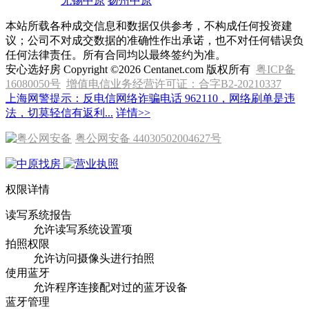
无锡中原
扬州中原
本站所载各种成交信息和数据仅供参考，不构成任何投资建
议；公司不对成交数据的准确性作出承诺，也不对任何错误负
任何法律责任。所有合同均以最终签约为准。
安心选好房 Copyright ©2026 Centanet.com 版权所有
粤ICP备
16080050号
增值电信业务经营许可证：合字B2-20210337
上海网警提示：反电信网络诈骗电话 962110，网络刷单是违
法，切莫轻信有返利...
详情>>
粤公网安备 44030502004627号
权限详情
读写系统报告
允许读写系统设置项
拍照权限
允许访问摄像头进行拍照
使用蓝牙
允许程序连接配对过的蓝牙设备
蓝牙管理