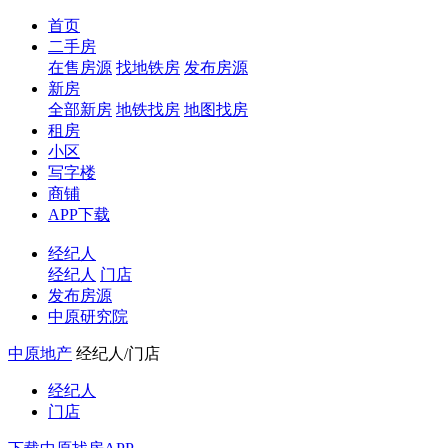
首页
二手房
在售房源
找地铁房
发布房源
新房
全部新房
地铁找房
地图找房
租房
小区
写字楼
商铺
APP下载
经纪人
经纪人
门店
发布房源
中原研究院
中原地产
经纪人/门店
经纪人
门店