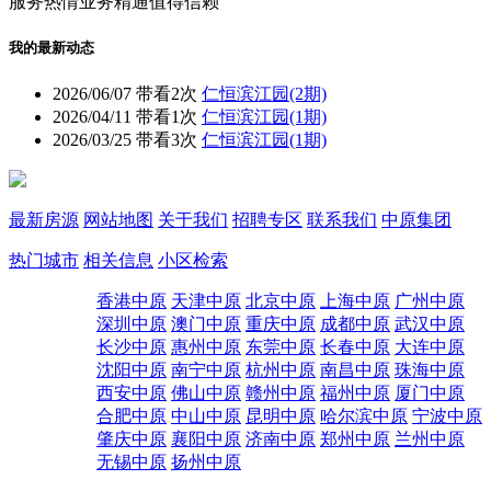
服务热情
业务精通
值得信赖
我的最新动态
2026/06/07
带看2次
仁恒滨江园(2期)
2026/04/11
带看1次
仁恒滨江园(1期)
2026/03/25
带看3次
仁恒滨江园(1期)
最新房源
网站地图
关于我们
招聘专区
联系我们
中原集团
热门城市
相关信息
小区检索
香港中原
天津中原
北京中原
上海中原
广州中原
深圳中原
澳门中原
重庆中原
成都中原
武汉中原
长沙中原
惠州中原
东莞中原
长春中原
大连中原
沈阳中原
南宁中原
杭州中原
南昌中原
珠海中原
西安中原
佛山中原
赣州中原
福州中原
厦门中原
合肥中原
中山中原
昆明中原
哈尔滨中原
宁波中原
肇庆中原
襄阳中原
济南中原
郑州中原
兰州中原
无锡中原
扬州中原