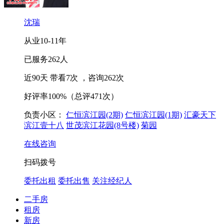
沈瑞
从业
10-11
年
已服务
262
人
近90天 带看
7
次
，咨询
262
次
好评率
100%
（总评471次）
负责小区：
仁恒滨江园(2期)
仁恒滨江园(1期)
汇豪天下
滨江壹十八
世茂滨江花园(8号楼)
菊园
在线咨询
扫码拨号
委托出租
委托出售
关注经纪人
二手房
租房
新房