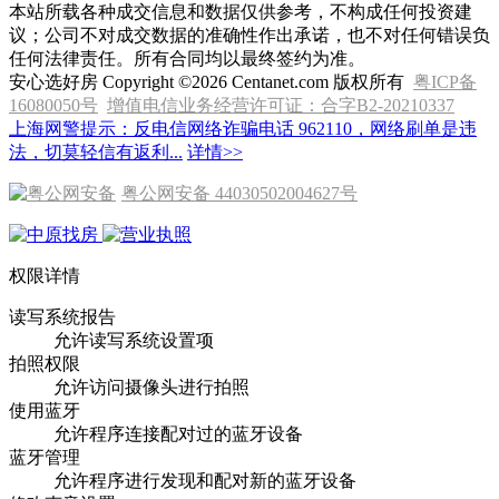
本站所载各种成交信息和数据仅供参考，不构成任何投资建
议；公司不对成交数据的准确性作出承诺，也不对任何错误负
任何法律责任。所有合同均以最终签约为准。
安心选好房 Copyright ©2026 Centanet.com 版权所有
粤ICP备
16080050号
增值电信业务经营许可证：合字B2-20210337
上海网警提示：反电信网络诈骗电话 962110，网络刷单是违
法，切莫轻信有返利...
详情>>
粤公网安备 44030502004627号
权限详情
读写系统报告
允许读写系统设置项
拍照权限
允许访问摄像头进行拍照
使用蓝牙
允许程序连接配对过的蓝牙设备
蓝牙管理
允许程序进行发现和配对新的蓝牙设备