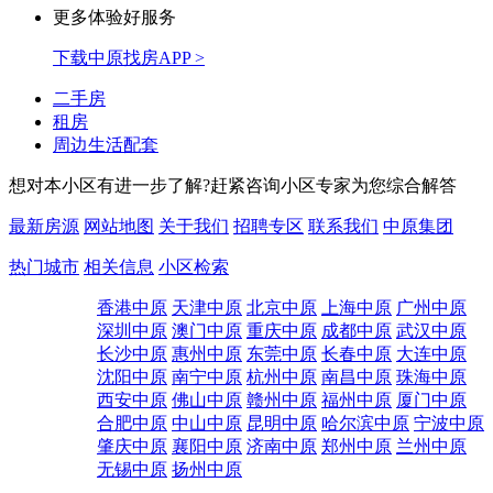
更多体验好服务
下载中原找房APP >
二手房
租房
周边生活配套
想对本小区有进一步了解?赶紧咨询小区专家为您综合解答
最新房源
网站地图
关于我们
招聘专区
联系我们
中原集团
热门城市
相关信息
小区检索
香港中原
天津中原
北京中原
上海中原
广州中原
深圳中原
澳门中原
重庆中原
成都中原
武汉中原
长沙中原
惠州中原
东莞中原
长春中原
大连中原
沈阳中原
南宁中原
杭州中原
南昌中原
珠海中原
西安中原
佛山中原
赣州中原
福州中原
厦门中原
合肥中原
中山中原
昆明中原
哈尔滨中原
宁波中原
肇庆中原
襄阳中原
济南中原
郑州中原
兰州中原
无锡中原
扬州中原