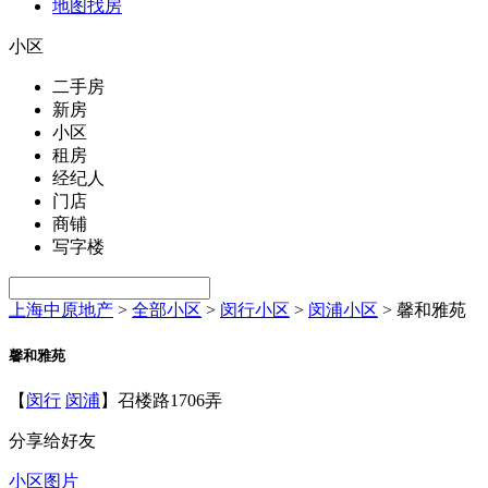
地图找房
小区
二手房
新房
小区
租房
经纪人
门店
商铺
写字楼
上海中原地产
>
全部小区
>
闵行小区
>
闵浦小区
>
馨和雅苑
馨和雅苑
【
闵行
闵浦
】召楼路1706弄
分享给好友
小区图片