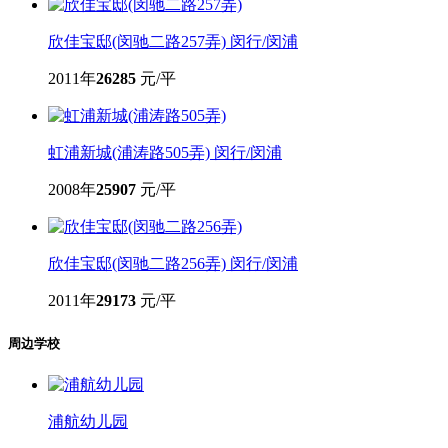
欣佳宝邸(闵驰二路257弄)
闵行/闵浦
2011年
26285
元/平
虹浦新城(浦涛路505弄)
闵行/闵浦
2008年
25907
元/平
欣佳宝邸(闵驰二路256弄)
闵行/闵浦
2011年
29173
元/平
周边学校
浦航幼儿园