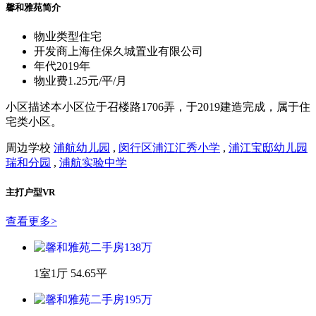
馨和雅苑简介
物业类型
住宅
开发商
上海住保久城置业有限公司
年代
2019年
物业费
1.25元/平/月
小区描述
本小区位于召楼路1706弄，于2019建造完成，属于住
宅类小区。
周边学校
浦航幼儿园
,
闵行区浦江汇秀小学
,
浦江宝邸幼儿园
瑞和分园
,
浦航实验中学
主打户型VR
查看更多
>
1室1厅 54.65平