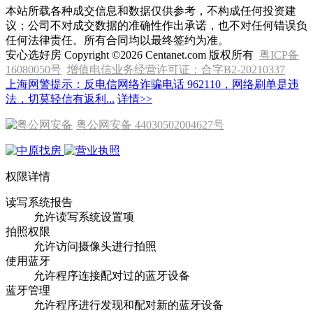
本站所载各种成交信息和数据仅供参考，不构成任何投资建
议；公司不对成交数据的准确性作出承诺，也不对任何错误负
任何法律责任。所有合同均以最终签约为准。
安心选好房 Copyright ©2026 Centanet.com 版权所有
粤ICP备
16080050号
增值电信业务经营许可证：合字B2-20210337
上海网警提示：反电信网络诈骗电话 962110，网络刷单是违
法，切莫轻信有返利...
详情>>
粤公网安备 44030502004627号
权限详情
读写系统报告
允许读写系统设置项
拍照权限
允许访问摄像头进行拍照
使用蓝牙
允许程序连接配对过的蓝牙设备
蓝牙管理
允许程序进行发现和配对新的蓝牙设备