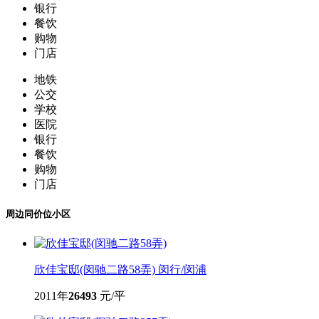
银行
餐饮
购物
门店
地铁
公交
学校
医院
银行
餐饮
购物
门店
周边同价位小区
欣佳宝邸(闵驰二路58弄)
闵行/闵浦
2011年
26493
元/平