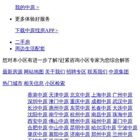
我的中原 >
更多体验好服务
下载中原找房APP >
二手房
周边生活配套
想对本小区有进一步了解?赶紧咨询小区专家为您综合解答
最新房源
网站地图
关于我们
招聘专区
联系我们
中原集团
热门城市
相关信息
小区检索
香港中原
天津中原
北京中原
上海中原
广州中原
深圳中原
澳门中原
重庆中原
成都中原
武汉中原
长沙中原
惠州中原
东莞中原
长春中原
大连中原
沈阳中原
南宁中原
杭州中原
南昌中原
珠海中原
西安中原
佛山中原
赣州中原
福州中原
厦门中原
合肥中原
中山中原
昆明中原
哈尔滨中原
宁波中原
肇庆中原
襄阳中原
济南中原
郑州中原
兰州中原