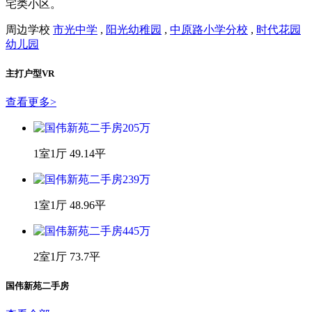
宅类小区。
周边学校
市光中学
,
阳光幼稚园
,
中原路小学分校
,
时代花园
幼儿园
主打户型VR
查看更多
>
1室1厅 49.14平
1室1厅 48.96平
2室1厅 73.7平
国伟新苑二手房