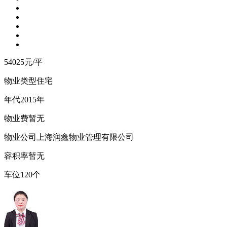
54025
元/平
物业类型
住宅
年
代
2015年
物
业
费
暂无
物业公司
上海润鑫物业管理有限公司
容
积
率
暂无
车
位
120个