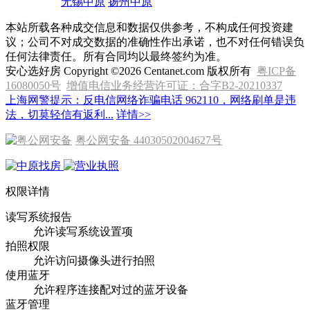
无锡中原
扬州中原
本站所载各种成交信息和数据仅供参考，不构成任何投资建
议；公司不对成交数据的准确性作出承诺，也不对任何错误负
任何法律责任。所有合同均以最终签约为准。
安心选好房 Copyright ©2026 Centanet.com 版权所有
粤ICP备
16080050号
增值电信业务经营许可证：合字B2-20210337
上海网警提示：反电信网络诈骗电话 962110，网络刷单是违
法，切莫轻信有返利...
详情>>
粤公网安备 44030502004627号
权限详情
读写系统报告
允许读写系统设置项
拍照权限
允许访问摄像头进行拍照
使用蓝牙
允许程序连接配对过的蓝牙设备
蓝牙管理