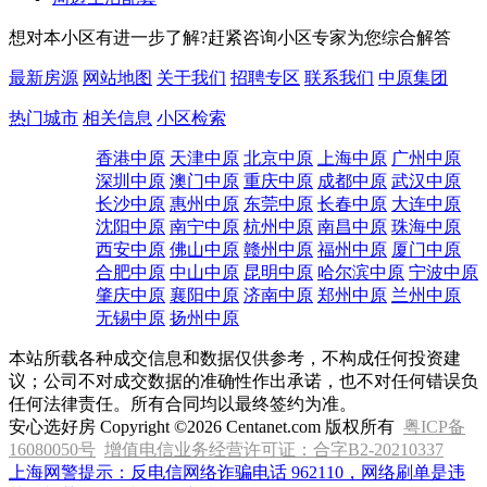
想对本小区有进一步了解?赶紧咨询小区专家为您综合解答
最新房源
网站地图
关于我们
招聘专区
联系我们
中原集团
热门城市
相关信息
小区检索
香港中原
天津中原
北京中原
上海中原
广州中原
深圳中原
澳门中原
重庆中原
成都中原
武汉中原
长沙中原
惠州中原
东莞中原
长春中原
大连中原
沈阳中原
南宁中原
杭州中原
南昌中原
珠海中原
西安中原
佛山中原
赣州中原
福州中原
厦门中原
合肥中原
中山中原
昆明中原
哈尔滨中原
宁波中原
肇庆中原
襄阳中原
济南中原
郑州中原
兰州中原
无锡中原
扬州中原
本站所载各种成交信息和数据仅供参考，不构成任何投资建
议；公司不对成交数据的准确性作出承诺，也不对任何错误负
任何法律责任。所有合同均以最终签约为准。
安心选好房 Copyright ©2026 Centanet.com 版权所有
粤ICP备
16080050号
增值电信业务经营许可证：合字B2-20210337
上海网警提示：反电信网络诈骗电话 962110，网络刷单是违