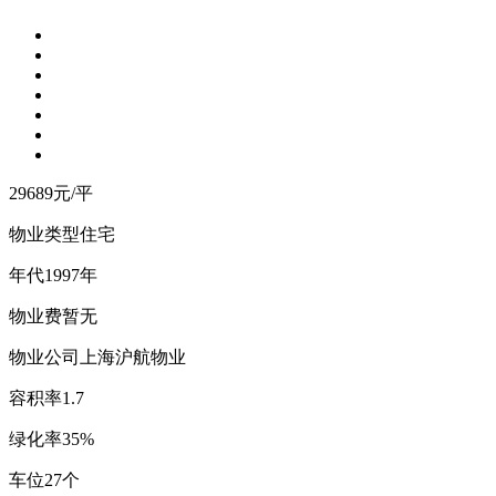
29689
元/平
物业类型
住宅
年
代
1997年
物
业
费
暂无
物业公司
上海沪航物业
容
积
率
1.7
绿
化
率
35%
车
位
27个