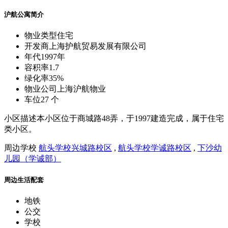
沪航公寓简介
物业类型
住宅
开发商
上海护航贸易发展有限公司
年代
1997年
容积率
1.7
绿化率
35%
物业公司
上海沪航物业
车位
27 个
小区描述
本小区位于商城路48弄，于1997建造完成，属于住宅
类小区。
周边学校
航头学校兴城路校区
,
航头学校学诚路校区
,
下沙幼
儿园（学诚部）
周边生活配套
地铁
公交
学校