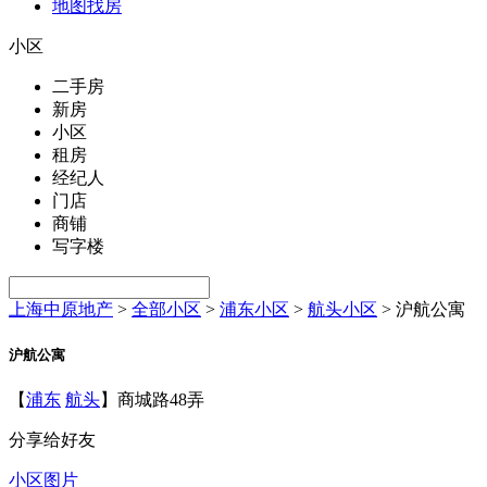
地图找房
小区
二手房
新房
小区
租房
经纪人
门店
商铺
写字楼
上海中原地产
>
全部小区
>
浦东小区
>
航头小区
>
沪航公寓
沪航公寓
【
浦东
航头
】商城路48弄
分享给好友
小区图片