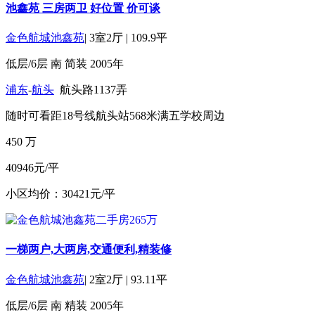
池鑫苑 三房两卫 好位置 价可谈
金色航城池鑫苑
|
3室2厅
|
109.9平
低层/6层
南
简装
2005年
浦东
-
航头
航头路1137弄
随时可看
距18号线航头站568米
满五
学校周边
450
万
40946元/平
小区均价：30421元/平
一梯两户,大两房,交通便利,精装修
金色航城池鑫苑
|
2室2厅
|
93.11平
低层/6层
南
精装
2005年