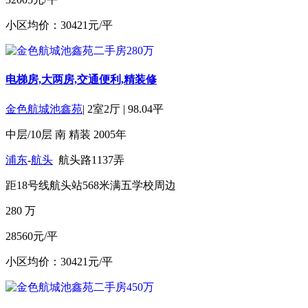
小区均价：30421元/平
电梯房,大两房,交通便利,精装修
金色航城池鑫苑
|
2室2厅
|
98.04平
中层/10层
南
精装
2005年
浦东
-
航头
航头路1137弄
距18号线航头站568米
满五
学校周边
280
万
28560元/平
小区均价：30421元/平