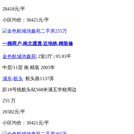
28418元/平
小区均价：30421元/平
一梯两户,南北通透,近地铁,精装修
金色航城池鑫苑
|
2室2厅
|
95.93平
中层/11层
南
精装
2005年
浦东
-
航头
航头路1137弄
距18号线航头站568米
满五
学校周边
255
万
26582元/平
小区均价：30421元/平