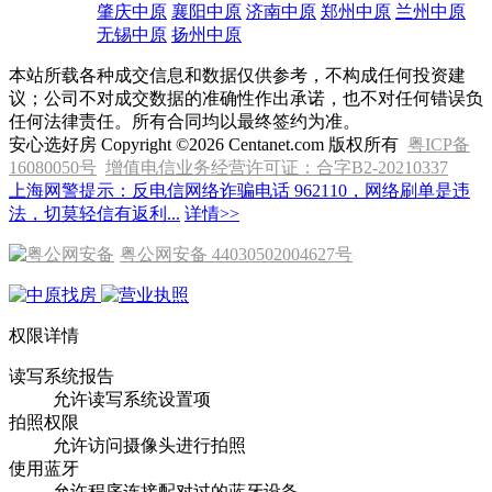
肇庆中原
襄阳中原
济南中原
郑州中原
兰州中原
无锡中原
扬州中原
本站所载各种成交信息和数据仅供参考，不构成任何投资建
议；公司不对成交数据的准确性作出承诺，也不对任何错误负
任何法律责任。所有合同均以最终签约为准。
安心选好房 Copyright ©2026 Centanet.com 版权所有
粤ICP备
16080050号
增值电信业务经营许可证：合字B2-20210337
上海网警提示：反电信网络诈骗电话 962110，网络刷单是违
法，切莫轻信有返利...
详情>>
粤公网安备 44030502004627号
权限详情
读写系统报告
允许读写系统设置项
拍照权限
允许访问摄像头进行拍照
使用蓝牙
允许程序连接配对过的蓝牙设备