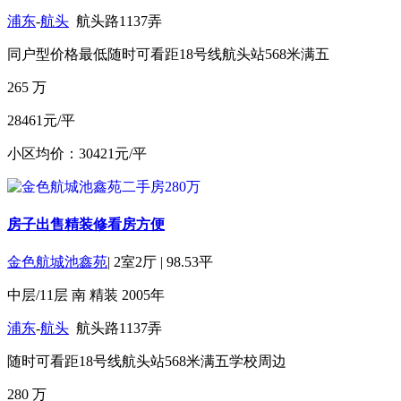
浦东
-
航头
航头路1137弄
同户型价格最低
随时可看
距18号线航头站568米
满五
265
万
28461元/平
小区均价：30421元/平
房子出售精装修看房方便
金色航城池鑫苑
|
2室2厅
|
98.53平
中层/11层
南
精装
2005年
浦东
-
航头
航头路1137弄
随时可看
距18号线航头站568米
满五
学校周边
280
万