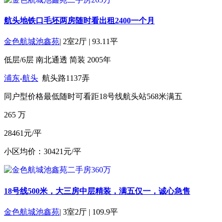
航头地铁口毛坯两房随时看出租2400一个月
金色航城池鑫苑
|
2室2厅
|
93.11平
低层/6层
南北通透
简装
2005年
浦东
-
航头
航头路1137弄
同户型价格最低
随时可看
距18号线航头站568米
满五
265
万
28461元/平
小区均价：30421元/平
18号线500米，大三房中层精装，满五仅一，诚心急售
金色航城池鑫苑
|
3室2厅
|
109.9平