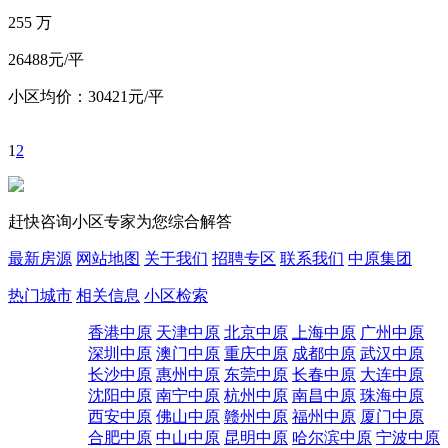
255
万
26488元/平
小区均价：30421元/平
1
2
赶快咨询小区专家为您综合解答
最新房源
网站地图
关于我们
招聘专区
联系我们
中原集团
热门城市
相关信息
小区检索
香港中原
天津中原
北京中原
上海中原
广州中原
深圳中原
澳门中原
重庆中原
成都中原
武汉中原
长沙中原
惠州中原
东莞中原
长春中原
大连中原
沈阳中原
南宁中原
杭州中原
南昌中原
珠海中原
西安中原
佛山中原
赣州中原
福州中原
厦门中原
合肥中原
中山中原
昆明中原
哈尔滨中原
宁波中原