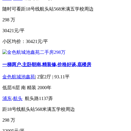
随时可看
距18号线航头站568米
满五
学校周边
298
万
30421元/平
小区均价：30421元/平
一梯两户,主卧朝南,精装修,价格好谈,底楼房
金色航城池鑫苑
|
2室2厅
|
93.11平
低层/6层
南
精装
2000年
浦东
-
航头
航头路1137弄
距18号线航头站568米
满五
学校周边
298
万
32005元/平