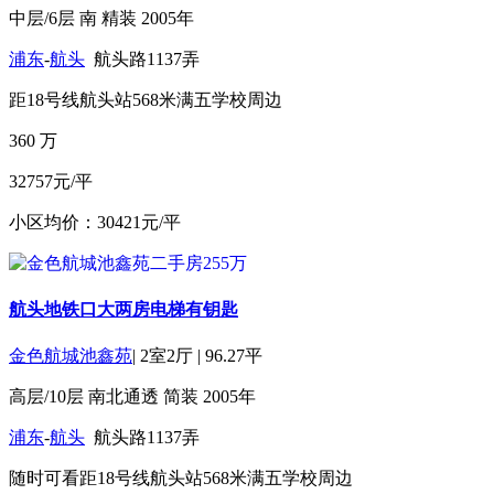
中层/6层
南
精装
2005年
浦东
-
航头
航头路1137弄
距18号线航头站568米
满五
学校周边
360
万
32757元/平
小区均价：30421元/平
航头地铁口大两房电梯有钥匙
金色航城池鑫苑
|
2室2厅
|
96.27平
高层/10层
南北通透
简装
2005年
浦东
-
航头
航头路1137弄
随时可看
距18号线航头站568米
满五
学校周边