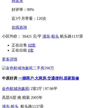
韩亚东
好评率：99%
近3个月带看：120次
在线咨询
小区均价：
30421
元/平
浦东
·
航头
航头路1137弄
正在出售
12
套
正在出租
1
套
更多详情
中原好房
一梯两户,大两房,交通便利,居家装修
金色航城池鑫苑
|
2室2厅
|
97.96平
高层/6层
南
精装
2005年
浦东
-
航头
航头路1137弄