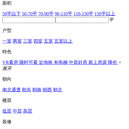
面积
50平以下
50-70平
70-90平
90-110平
110-150平
150平以上
平
户型
一室
两室
三室
四室
五室
五室以上
特色
VR看房
随时可看
近地铁
有电梯
中原好房
新上房源
降价
+
展开
朝向
南北通透
朝东
朝南
朝西
朝北
楼层
低层
中层
高层
装修