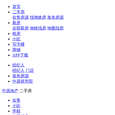
首页
二手房
在售房源
找地铁房
发布房源
新房
全部新房
地铁找房
地图找房
租房
小区
写字楼
商铺
APP下载
经纪人
经纪人
门店
发布房源
中原研究院
中原地产
二手房
在售
小区
学校