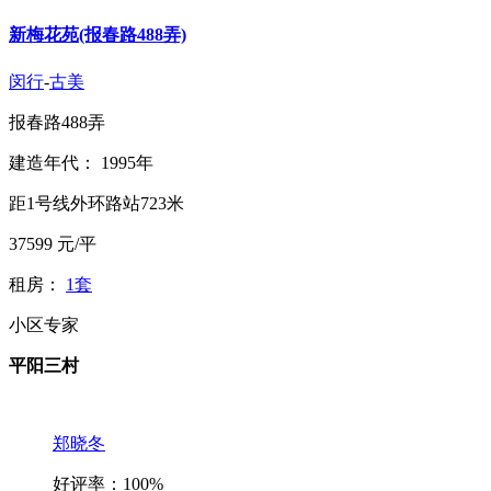
新梅花苑(报春路488弄)
闵行
-
古美
报春路488弄
建造年代： 1995年
距1号线外环路站723米
37599
元/平
租房：
1套
小区专家
平阳三村
郑晓冬
好评率：100%