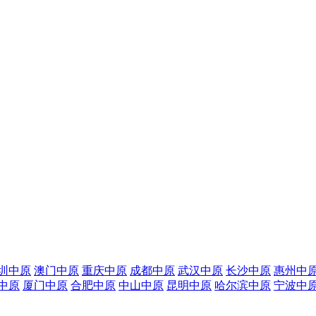
圳中原
澳门中原
重庆中原
成都中原
武汉中原
长沙中原
惠州中
中原
厦门中原
合肥中原
中山中原
昆明中原
哈尔滨中原
宁波中