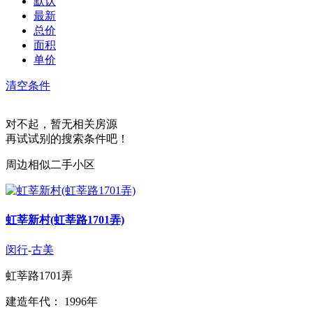
默认
最新
总价
面积
单价
清空条件
对不起，暂无相关房源
再试试别的搜索条件吧！
周边相似二手小区
虹莘新村(虹莘路1701弄)
闵行
-
古美
虹莘路1701弄
建造年代： 1996年