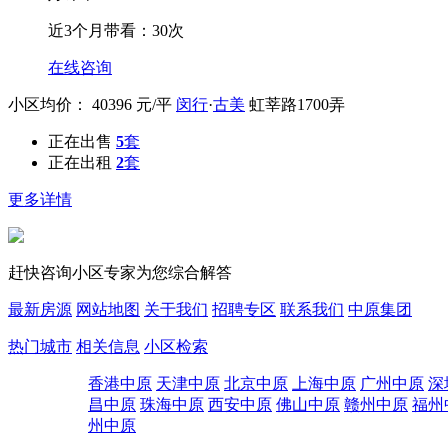
近3个月带看：30次
在线咨询
小区均价：
40396
元/平
闵行
·
古美
虹莘路1700弄
正在出售
5
套
正在出租
2
套
更多详情
赶快咨询小区专家为您综合解答
最新房源
网站地图
关于我们
招聘专区
联系我们
中原集团
热门城市
相关信息
小区检索
香港中原
天津中原
北京中原
上海中原
广州中原
深
昌中原
珠海中原
西安中原
佛山中原
赣州中原
福州
州中原