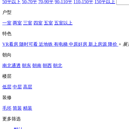
50平以下
50-70平
70-90平
90-110平
110-150平
150平以上
户型
一室
两室
三室
四室
五室
五室以上
特色
VR看房
随时可看
近地铁
有电梯
中原好房
新上房源
降价
+ 展
朝向
南北通透
朝东
朝南
朝西
朝北
楼层
低层
中层
高层
装修
毛坯
简装
精装
更多筛选