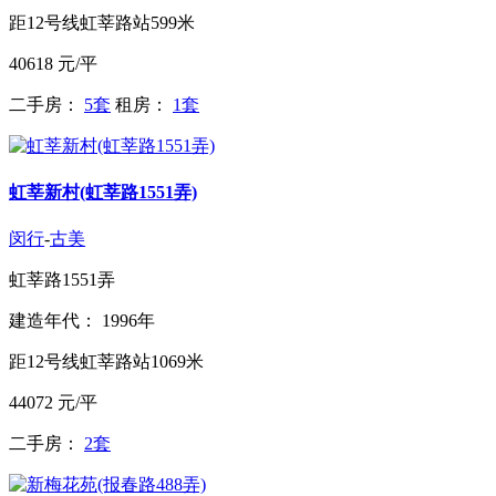
距12号线虹莘路站599米
40618
元/平
二手房：
5套
租房：
1套
虹莘新村(虹莘路1551弄)
闵行
-
古美
虹莘路1551弄
建造年代： 1996年
距12号线虹莘路站1069米
44072
元/平
二手房：
2套