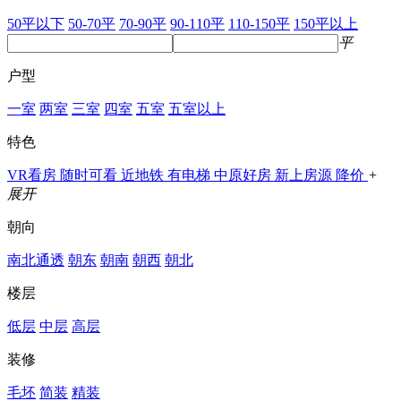
50平以下
50-70平
70-90平
90-110平
110-150平
150平以上
平
户型
一室
两室
三室
四室
五室
五室以上
特色
VR看房
随时可看
近地铁
有电梯
中原好房
新上房源
降价
+
展开
朝向
南北通透
朝东
朝南
朝西
朝北
楼层
低层
中层
高层
装修
毛坯
简装
精装