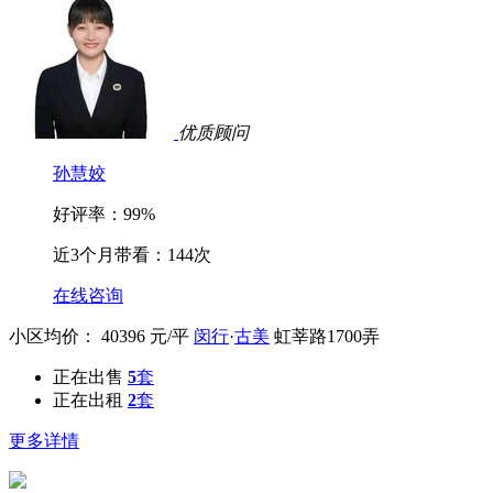
优质顾问
孙慧姣
好评率：99%
近3个月带看：144次
在线咨询
小区均价：
40396
元/平
闵行
·
古美
虹莘路1700弄
正在出售
5
套
正在出租
2
套
更多详情