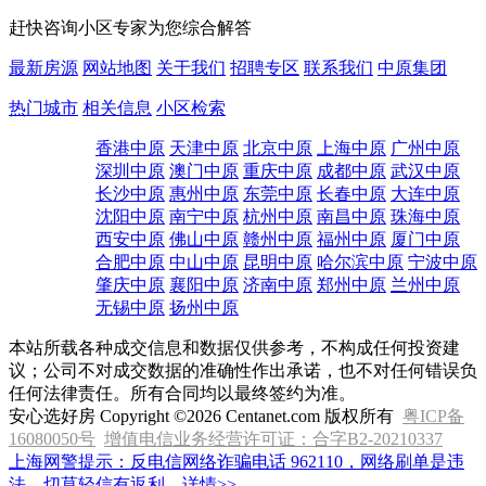
赶快咨询小区专家为您综合解答
最新房源
网站地图
关于我们
招聘专区
联系我们
中原集团
热门城市
相关信息
小区检索
香港中原
天津中原
北京中原
上海中原
广州中原
深圳中原
澳门中原
重庆中原
成都中原
武汉中原
长沙中原
惠州中原
东莞中原
长春中原
大连中原
沈阳中原
南宁中原
杭州中原
南昌中原
珠海中原
西安中原
佛山中原
赣州中原
福州中原
厦门中原
合肥中原
中山中原
昆明中原
哈尔滨中原
宁波中原
肇庆中原
襄阳中原
济南中原
郑州中原
兰州中原
无锡中原
扬州中原
本站所载各种成交信息和数据仅供参考，不构成任何投资建
议；公司不对成交数据的准确性作出承诺，也不对任何错误负
任何法律责任。所有合同均以最终签约为准。
安心选好房 Copyright ©2026 Centanet.com 版权所有
粤ICP备
16080050号
增值电信业务经营许可证：合字B2-20210337
上海网警提示：反电信网络诈骗电话 962110，网络刷单是违
法，切莫轻信有返利...
详情>>