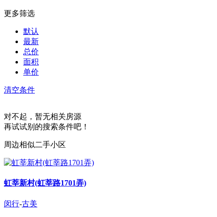
更多筛选
默认
最新
总价
面积
单价
清空条件
对不起，暂无相关房源
再试试别的搜索条件吧！
周边相似二手小区
虹莘新村(虹莘路1701弄)
闵行
-
古美