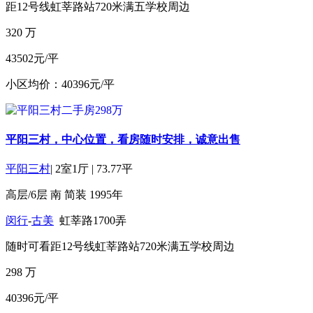
距12号线虹莘路站720米
满五
学校周边
320
万
43502元/平
小区均价：40396元/平
平阳三村，中心位置，看房随时安排，诚意出售
平阳三村
|
2室1厅
|
73.77平
高层/6层
南
简装
1995年
闵行
-
古美
虹莘路1700弄
随时可看
距12号线虹莘路站720米
满五
学校周边
298
万
40396元/平