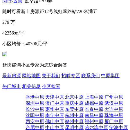
闵行
-
古美
虹莘路1700弄
随时可看
新上房源
距12号线虹莘路站720米
满五
279
万
42356元/平
小区均价：40396元/平
赶快咨询小区专家为您综合解答
最新房源
网站地图
关于我们
招聘专区
联系我们
中原集团
热门城市
相关信息
小区检索
香港中原
天津中原
北京中原
上海中原
广州中原
深圳中原
澳门中原
重庆中原
成都中原
武汉中原
长沙中原
惠州中原
东莞中原
长春中原
大连中原
沈阳中原
南宁中原
杭州中原
南昌中原
珠海中原
西安中原
佛山中原
赣州中原
福州中原
厦门中原
合肥中原
中山中原
昆明中原
哈尔滨中原
宁波中原