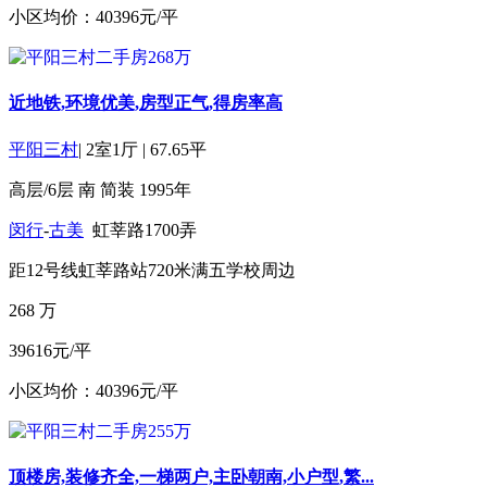
小区均价：40396元/平
近地铁,环境优美,房型正气,得房率高
平阳三村
|
2室1厅
|
67.65平
高层/6层
南
简装
1995年
闵行
-
古美
虹莘路1700弄
距12号线虹莘路站720米
满五
学校周边
268
万
39616元/平
小区均价：40396元/平
顶楼房,装修齐全,一梯两户,主卧朝南,小户型,繁...