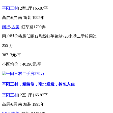
平阳三村
|
2室1厅
|
65.87平
高层/6层
南
简装
1995年
闵行
-
古美
虹莘路1700弄
同户型价格最低
距12号线虹莘路站720米
满二
学校周边
255
万
38713元/平
小区均价：40396元/平
平阳三村，精装修，南北通透，拎包入住
平阳三村
|
2室1厅
|
65.87平
高层/6层
南
精装
1995年