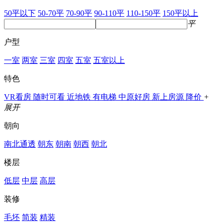
50平以下
50-70平
70-90平
90-110平
110-150平
150平以上
平
户型
一室
两室
三室
四室
五室
五室以上
特色
VR看房
随时可看
近地铁
有电梯
中原好房
新上房源
降价
+
展开
朝向
南北通透
朝东
朝南
朝西
朝北
楼层
低层
中层
高层
装修
毛坯
简装
精装