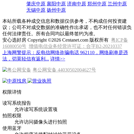
肇庆中原
襄阳中原
济南中原
郑州中原
兰州中原
无锡中原
扬州中原
本站所载各种成交信息和数据仅供参考，不构成任何投资建
议；公司不对成交数据的准确性作出承诺，也不对任何错误负
任何法律责任。所有合同均以最终签约为准。
安心选好房 Copyright ©2026 Centanet.com 版权所有
粤ICP备
16080050号
增值电信业务经营许可证：合字B2-20210337
上海网警提示：反电信网络诈骗电话 962110，网络刷单是违
法，切莫轻信有返利...
详情>>
粤公网安备 44030502004627号
权限详情
读写系统报告
允许读写系统设置项
拍照权限
允许访问摄像头进行拍照
使用蓝牙