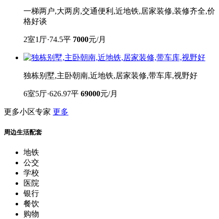
一梯两户,大两房,交通便利,近地铁,居家装修,装修齐全,价
格好谈
2室1厅·74.5平
7000
元/月
独栋别墅,主卧朝南,近地铁,居家装修,带车库,视野好
6室5厅·626.97平
69000
元/月
更多小区专家
更多
周边生活配套
地铁
公交
学校
医院
银行
餐饮
购物