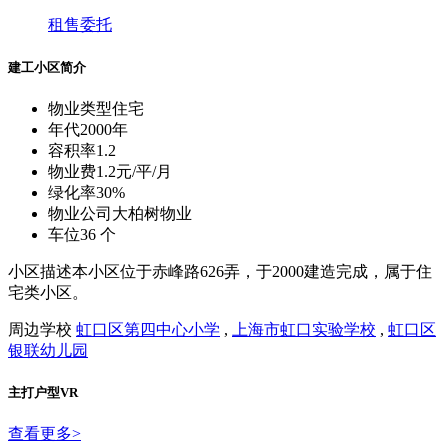
租售委托
建工小区简介
物业类型
住宅
年代
2000年
容积率
1.2
物业费
1.2元/平/月
绿化率
30%
物业公司
大柏树物业
车位
36 个
小区描述
本小区位于赤峰路626弄，于2000建造完成，属于住
宅类小区。
周边学校
虹口区第四中心小学
,
上海市虹口实验学校
,
虹口区
银联幼儿园
主打户型VR
查看更多
>