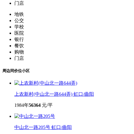
门店
地铁
公交
学校
医院
银行
餐饮
购物
门店
周边同价位小区
上农新村(中山北一路644弄)
虹口/曲阳
1984年
56364
元/平
中山北一路205号
虹口/曲阳