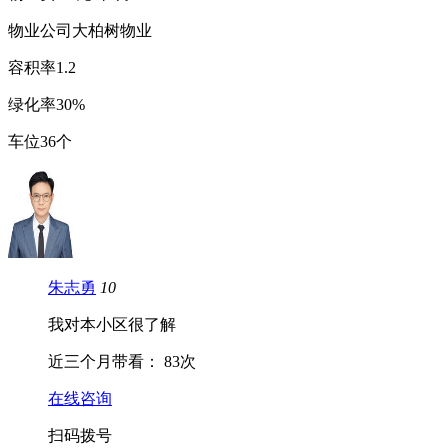
物业公司
大柏树物业
容
积
率
1.2
绿
化
率
30%
车
位
36个
朱志勇
10
我对本小区很了解
近三个月带看：
83次
在线咨询
扫码拨号