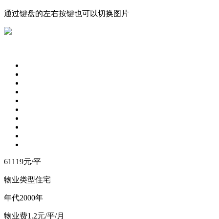
通过键盘的左右按键也可以切换图片
61119
元/平
物业类型
住宅
年
代
2000年
物
业
费
1.2元/平/月