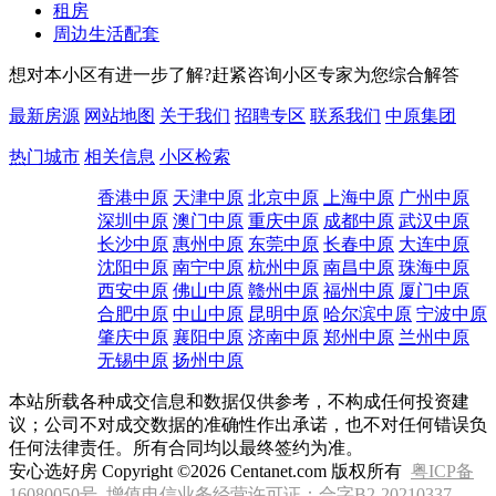
租房
周边生活配套
想对本小区有进一步了解?赶紧咨询小区专家为您综合解答
最新房源
网站地图
关于我们
招聘专区
联系我们
中原集团
热门城市
相关信息
小区检索
香港中原
天津中原
北京中原
上海中原
广州中原
深圳中原
澳门中原
重庆中原
成都中原
武汉中原
长沙中原
惠州中原
东莞中原
长春中原
大连中原
沈阳中原
南宁中原
杭州中原
南昌中原
珠海中原
西安中原
佛山中原
赣州中原
福州中原
厦门中原
合肥中原
中山中原
昆明中原
哈尔滨中原
宁波中原
肇庆中原
襄阳中原
济南中原
郑州中原
兰州中原
无锡中原
扬州中原
本站所载各种成交信息和数据仅供参考，不构成任何投资建
议；公司不对成交数据的准确性作出承诺，也不对任何错误负
任何法律责任。所有合同均以最终签约为准。
安心选好房 Copyright ©2026 Centanet.com 版权所有
粤ICP备
16080050号
增值电信业务经营许可证：合字B2-20210337