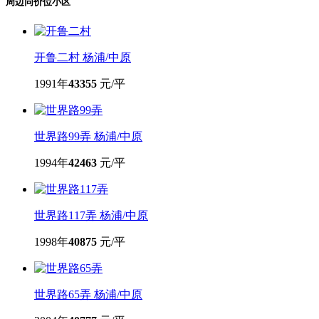
餐饮
购物
门店
周边同价位小区
开鲁二村
杨浦/中原
1991年
43355
元/平
世界路99弄
杨浦/中原
1994年
42463
元/平
世界路117弄
杨浦/中原
1998年
40875
元/平