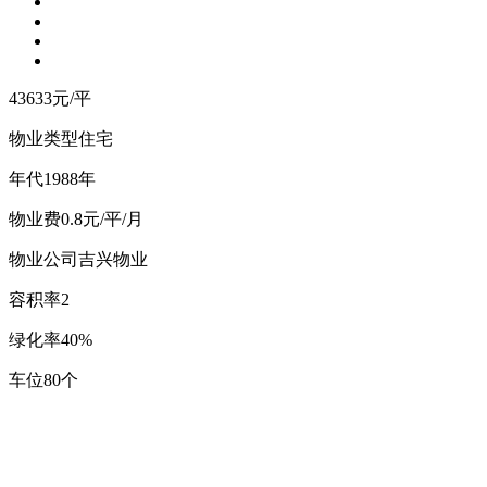
43633
元/平
物业类型
住宅
年
代
1988年
物
业
费
0.8元/平/月
物业公司
吉兴物业
容
积
率
2
绿
化
率
40%
车
位
80个