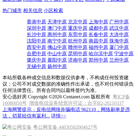
周边生活配套
想对本小区有进一步了解?赶紧咨询小区专家为您综合解答
最新房源
网站地图
关于我们
招聘专区
联系我们
中原集团
热门城市
相关信息
小区检索
香港中原
天津中原
北京中原
上海中原
广州中原
深圳中原
澳门中原
重庆中原
成都中原
武汉中原
长沙中原
惠州中原
东莞中原
长春中原
大连中原
沈阳中原
南宁中原
杭州中原
南昌中原
珠海中原
西安中原
佛山中原
赣州中原
福州中原
厦门中原
合肥中原
中山中原
昆明中原
哈尔滨中原
宁波中原
肇庆中原
襄阳中原
济南中原
郑州中原
兰州中原
无锡中原
扬州中原
本站所载各种成交信息和数据仅供参考，不构成任何投资建
议；公司不对成交数据的准确性作出承诺，也不对任何错误负
任何法律责任。所有合同均以最终签约为准。
安心选好房 Copyright ©2026 Centanet.com 版权所有
粤ICP备
16080050号
增值电信业务经营许可证：合字B2-20210337
上海网警提示：反电信网络诈骗电话 962110，网络刷单是违