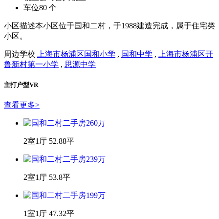
容积率
2
物业费
0.8元/平/月
绿化率
40%
物业公司
吉兴物业
车位
80 个
小区描述
本小区位于国和二村，于1988建造完成，属于住宅类
小区。
周边学校
上海市杨浦区国和小学
,
国和中学
,
上海市杨浦区开
鲁新村第一小学
,
思源中学
主打户型VR
查看更多
>
2室1厅 52.88平
2室1厅 53.8平