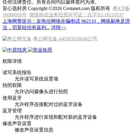
任何法律责任。所有合同均以最终签约为准。
安心选好房 Copyright ©2026 Centanet.com 版权所有
粤ICP备
16080050号
增值电信业务经营许可证：合字B2-20210337
上海网警提示：反电信网络诈骗电话 962110，网络刷单是违
法，切莫轻信有返利...
详情>>
粤公网安备 44030502004627号
权限详情
读写系统报告
允许读写系统设置项
拍照权限
允许访问摄像头进行拍照
使用蓝牙
允许程序连接配对过的蓝牙设备
蓝牙管理
允许程序进行发现和配对新的蓝牙设备
修改声音设置
修改声音设置信息