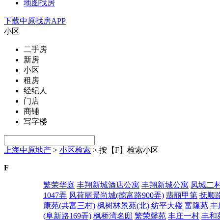
地图找房
下载中原找房APP
小区
二手房
新房
小区
租房
经纪人
门店
商铺
写字楼
上海中原地产
>
小区检索
>
按【F】检索小区
F
繁荣华庭
丰翔新城酒店公寓
丰翔新城公寓
凤城二
1047弄
风荷丽景尚城(德富路900弄)
翡丽甲第
抚顺路
康苑(共富三村)
枫树林景苑(北)
纺平大楼
富隆苑
丰
(阜新路169弄)
枫桥湾名邸
繁荣馨苑
丰庄一村
丰和