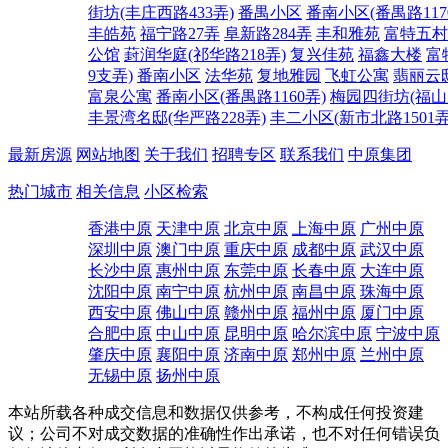
街坊(丰庄西路433弄)
番禺小区
番南小区(番禺路117
丰皓苑
福宁路27弄
阜新路284弄
丰和雅苑
富特五村(
公馆
葑润华庭(祁华路218弄)
复兴佳苑
福鑫大楼
富
9支弄)
番南小区
法华苑
复地雅园
飞虹公寓
翡丽云
富泉公寓
番南小区(番禺路1160弄)
梅园四街坊(福山路
丰景湾名邸(华严路228弄)
丰二小区(新市北路1501弄
最新房源
网站地图
关于我们
招聘专区
联系我们
中原集团
热门城市
相关信息
小区检索
香港中原
天津中原
北京中原
上海中原
广州中原
深圳中原
澳门中原
重庆中原
成都中原
武汉中原
长沙中原
惠州中原
东莞中原
长春中原
大连中原
沈阳中原
南宁中原
杭州中原
南昌中原
珠海中原
西安中原
佛山中原
赣州中原
福州中原
厦门中原
合肥中原
中山中原
昆明中原
哈尔滨中原
宁波中原
肇庆中原
襄阳中原
济南中原
郑州中原
兰州中原
无锡中原
扬州中原
本站所载各种成交信息和数据仅供参考，不构成任何投资建
议；公司不对成交数据的准确性作出承诺，也不对任何错误负