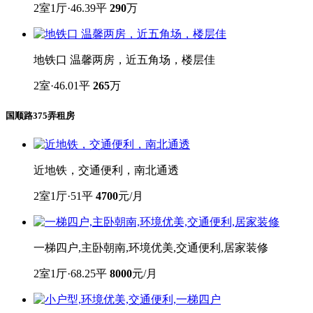
2室1厅·46.39平
290
万
地铁口 温馨两房，近五角场，楼层佳
2室·46.01平
265
万
国顺路375弄租房
近地铁，交通便利，南北通透
2室1厅·51平
4700
元/月
一梯四户,主卧朝南,环境优美,交通便利,居家装修
2室1厅·68.25平
8000
元/月