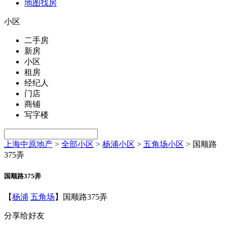
地图找房
小区
二手房
新房
小区
租房
经纪人
门店
商铺
写字楼
上海中原地产
>
全部小区
>
杨浦小区
>
五角场小区
>
国顺路
375弄
国顺路375弄
【
杨浦
五角场
】国顺路375弄
分享给好友