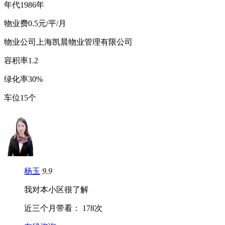
年
代
1986年
物
业
费
0.5元/平/月
物业公司
上海凯晨物业管理有限公司
容
积
率
1.2
绿
化
率
30%
车
位
15个
杨玉
9.9
我对本小区很了解
近三个月带看：
178次