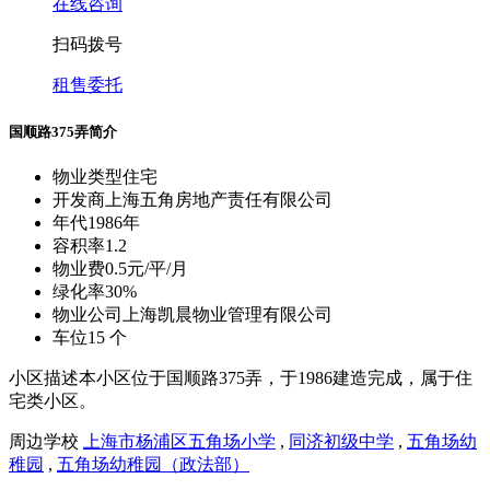
在线咨询
扫码拨号
租售委托
国顺路375弄简介
物业类型
住宅
开发商
上海五角房地产责任有限公司
年代
1986年
容积率
1.2
物业费
0.5元/平/月
绿化率
30%
物业公司
上海凯晨物业管理有限公司
车位
15 个
小区描述
本小区位于国顺路375弄，于1986建造完成，属于住
宅类小区。
周边学校
上海市杨浦区五角场小学
,
同济初级中学
,
五角场幼
稚园
,
五角场幼稚园（政法部）