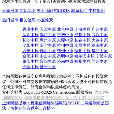
想对本小区有进一步了解?赶紧咨询小区专家为您综合解答
最新房源
网站地图
关于我们
招聘专区
联系我们
中原集团
热门城市
相关信息
小区检索
香港中原
天津中原
北京中原
上海中原
广州中原
深圳中原
澳门中原
重庆中原
成都中原
武汉中原
长沙中原
惠州中原
东莞中原
长春中原
大连中原
沈阳中原
南宁中原
杭州中原
南昌中原
珠海中原
西安中原
佛山中原
赣州中原
福州中原
厦门中原
合肥中原
中山中原
昆明中原
哈尔滨中原
宁波中原
肇庆中原
襄阳中原
济南中原
郑州中原
兰州中原
无锡中原
扬州中原
本站所载各种成交信息和数据仅供参考，不构成任何投资建
议；公司不对成交数据的准确性作出承诺，也不对任何错误负
任何法律责任。所有合同均以最终签约为准。
安心选好房 Copyright ©2026 Centanet.com 版权所有
粤ICP备
16080050号
增值电信业务经营许可证：合字B2-20210337
上海网警提示：反电信网络诈骗电话 962110，网络刷单是违
法，切莫轻信有返利...
详情>>