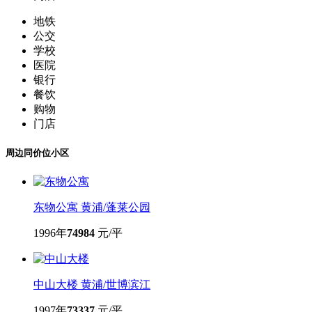
地铁
公交
学校
医院
银行
餐饮
购物
门店
周边同价位小区
东物公寓
黄浦/蓬莱公园
1996年
74984
元/平
中山大楼
黄浦/世博滨江
1997年
73337
元/平