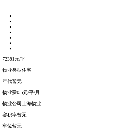
72381
元/平
物业类型
住宅
年
代
暂无
物
业
费
0.5元/平/月
物业公司
上海物业
容
积
率
暂无
车
位
暂无