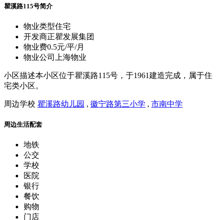
瞿溪路115号简介
物业类型
住宅
开发商
正瞿发展集团
物业费
0.5元/平/月
物业公司
上海物业
小区描述
本小区位于瞿溪路115号，于1961建造完成，属于住
宅类小区。
周边学校
瞿溪路幼儿园
,
徽宁路第三小学
,
市南中学
周边生活配套
地铁
公交
学校
医院
银行
餐饮
购物
门店