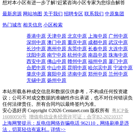
想对本小区有进一步了解?赶紧咨询小区专家为您综合解答
最新房源
网站地图
关于我们
招聘专区
联系我们
中原集团
热门城市
相关信息
小区检索
香港中原
天津中原
北京中原
上海中原
广州中原
深圳中原
澳门中原
重庆中原
成都中原
武汉中原
长沙中原
惠州中原
东莞中原
长春中原
大连中原
沈阳中原
南宁中原
杭州中原
南昌中原
珠海中原
西安中原
佛山中原
赣州中原
福州中原
厦门中原
合肥中原
中山中原
昆明中原
哈尔滨中原
宁波中原
肇庆中原
襄阳中原
济南中原
郑州中原
兰州中原
无锡中原
扬州中原
本站所载各种成交信息和数据仅供参考，不构成任何投资建
议；公司不对成交数据的准确性作出承诺，也不对任何错误负
任何法律责任。所有合同均以最终签约为准。
安心选好房 Copyright ©2026 Centanet.com 版权所有
粤ICP备
16080050号
增值电信业务经营许可证：合字B2-20210337
上海网警提示：反电信网络诈骗电话 962110，网络刷单是违
法，切莫轻信有返利...
详情>>