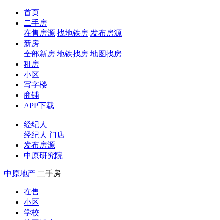
首页
二手房
在售房源
找地铁房
发布房源
新房
全部新房
地铁找房
地图找房
租房
小区
写字楼
商铺
APP下载
经纪人
经纪人
门店
发布房源
中原研究院
中原地产
二手房
在售
小区
学校