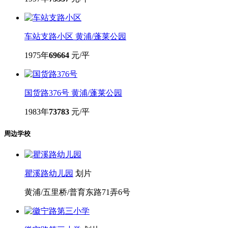
车站支路小区
黄浦/蓬莱公园
1975年
69664
元/平
国货路376号
黄浦/蓬莱公园
1983年
73783
元/平
周边学校
瞿溪路幼儿园
划片
黄浦/五里桥/普育东路71弄6号