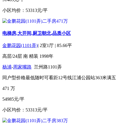
小区均价：53313元/平
电梯房,大开间,厨卫朝北,品质小区
金鹏花园(1101弄)
|
2室1厅
|
85.66平
高层/24层
南
精装
1998年
杨浦
-
周家嘴路
兰州路1101弄
同户型价格最低
随时可看
距12号线江浦公园站363米
满五
471
万
54985元/平
小区均价：53313元/平