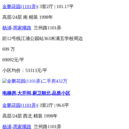
金鹏花园(1101弄)
|
3室2厅
|
101.17平
高层/24层
南
精装
1998年
杨浦
-
周家嘴路
兰州路1101弄
距12号线江浦公园站363米
满五
学校周边
699
万
69092元/平
小区均价：53313元/平
电梯房,大开间,厨卫朝北,品质小区
金鹏花园(1101弄)
|
3室2厅
|
96.6平
高层/24层
西北
精装
1998年
杨浦
-
周家嘴路
兰州路1101弄