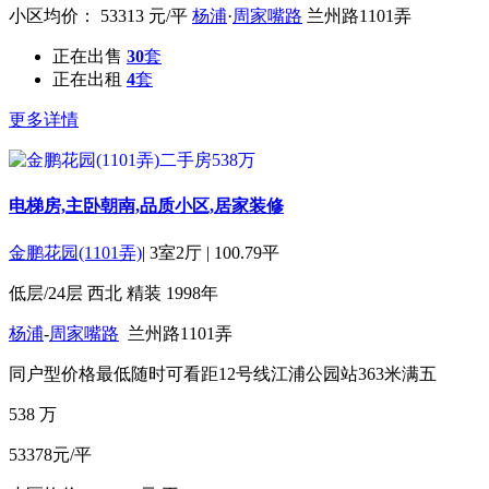
小区均价：
53313
元/平
杨浦
·
周家嘴路
兰州路1101弄
正在出售
30
套
正在出租
4
套
更多详情
电梯房,主卧朝南,品质小区,居家装修
金鹏花园(1101弄)
|
3室2厅
|
100.79平
低层/24层
西北
精装
1998年
杨浦
-
周家嘴路
兰州路1101弄
同户型价格最低
随时可看
距12号线江浦公园站363米
满五
538
万
53378元/平