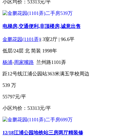
小区均价：53313元/平
电梯房,交通便利,非顶楼房,诚意出售
金鹏花园(1101弄)
|
3室2厅
|
96.6平
低层/24层
北
简装
1998年
杨浦
-
周家嘴路
兰州路1101弄
距12号线江浦公园站363米
满五
学校周边
539
万
55797元/平
小区均价：53313元/平
12/18江浦公园地铁站三房两厅精装修