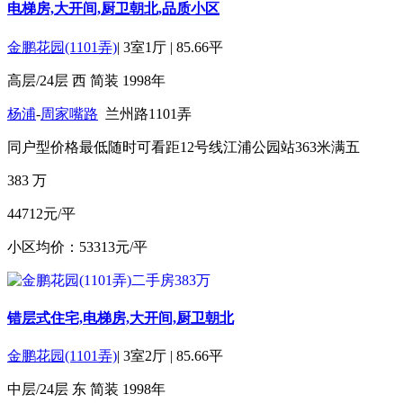
电梯房,大开间,厨卫朝北,品质小区
金鹏花园(1101弄)
|
3室1厅
|
85.66平
高层/24层
西
简装
1998年
杨浦
-
周家嘴路
兰州路1101弄
同户型价格最低
随时可看
距12号线江浦公园站363米
满五
383
万
44712元/平
小区均价：53313元/平
错层式住宅,电梯房,大开间,厨卫朝北
金鹏花园(1101弄)
|
3室2厅
|
85.66平
中层/24层
东
简装
1998年