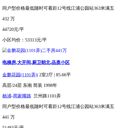
同户型价格最低
随时可看
距12号线江浦公园站363米
满五
432
万
44720元/平
小区均价：53313元/平
电梯房,大开间,厨卫朝北,品质小区
金鹏花园(1101弄)
|
2室2厅
|
85.66平
高层/24层
东南
简装
1998年
杨浦
-
周家嘴路
兰州路1101弄
同户型价格最低
随时可看
距12号线江浦公园站363米
满五
441
万
51483元/平