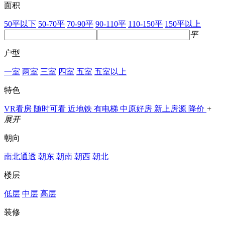
面积
50平以下
50-70平
70-90平
90-110平
110-150平
150平以上
平
户型
一室
两室
三室
四室
五室
五室以上
特色
VR看房
随时可看
近地铁
有电梯
中原好房
新上房源
降价
+
展开
朝向
南北通透
朝东
朝南
朝西
朝北
楼层
低层
中层
高层
装修