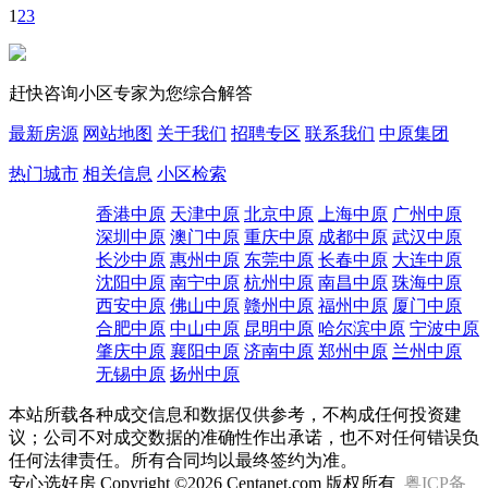
1
2
3
赶快咨询小区专家为您综合解答
最新房源
网站地图
关于我们
招聘专区
联系我们
中原集团
热门城市
相关信息
小区检索
香港中原
天津中原
北京中原
上海中原
广州中原
深圳中原
澳门中原
重庆中原
成都中原
武汉中原
长沙中原
惠州中原
东莞中原
长春中原
大连中原
沈阳中原
南宁中原
杭州中原
南昌中原
珠海中原
西安中原
佛山中原
赣州中原
福州中原
厦门中原
合肥中原
中山中原
昆明中原
哈尔滨中原
宁波中原
肇庆中原
襄阳中原
济南中原
郑州中原
兰州中原
无锡中原
扬州中原
本站所载各种成交信息和数据仅供参考，不构成任何投资建
议；公司不对成交数据的准确性作出承诺，也不对任何错误负
任何法律责任。所有合同均以最终签约为准。
安心选好房 Copyright ©2026 Centanet.com 版权所有
粤ICP备