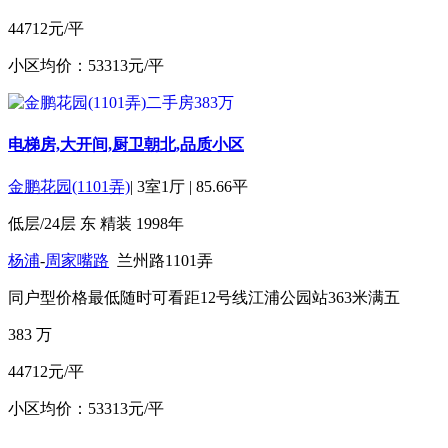
44712元/平
小区均价：53313元/平
电梯房,大开间,厨卫朝北,品质小区
金鹏花园(1101弄)
|
3室1厅
|
85.66平
低层/24层
东
精装
1998年
杨浦
-
周家嘴路
兰州路1101弄
同户型价格最低
随时可看
距12号线江浦公园站363米
满五
383
万
44712元/平
小区均价：53313元/平