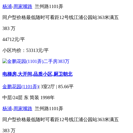
杨浦
-
周家嘴路
兰州路1101弄
同户型价格最低
随时可看
距12号线江浦公园站363米
满五
383
万
44712元/平
小区均价：53313元/平
电梯房,大开间,品质小区,厨卫朝北
金鹏花园(1101弄)
|
3室2厅
|
85.66平
中层/24层
东
简装
1998年
杨浦
-
周家嘴路
兰州路1101弄
同户型价格最低
随时可看
距12号线江浦公园站363米
满五
383
万