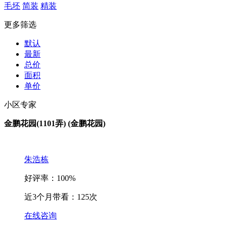
毛坯
简装
精装
更多筛选
默认
最新
总价
面积
单价
小区专家
金鹏花园(1101弄) (金鹏花园)
朱浩栋
好评率：100%
近3个月带看：125次
在线咨询