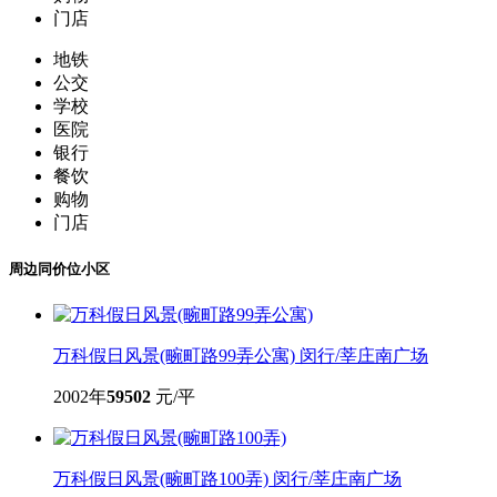
电梯房,厨卫朝北,近地铁,中式风格,诚
4室2厅·195.45平
1130
万
上海春城白玉兰奖户型，闵行实验+莘松
3室2厅·136.31平
799
万
上海春城(莲花南路1288弄)租房
上海春城，整房出租，小三房复式楼
3室2厅·90平
5450
元/月
更多小区专家
周边生活配套