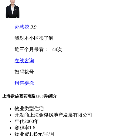
59102
元/平
物业类型
住宅
年
代
2000年
物
业
费
1.45元/平/月
物业公司
上海三原物业