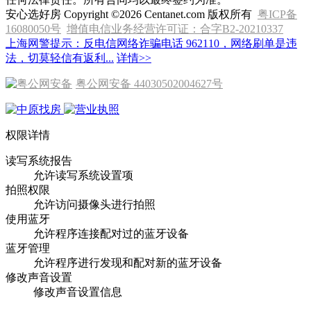
立即委托 >
房源管理随时看
我的中原 >
更多体验好服务
下载中原找房APP >
二手房
租房
周边生活配套
想对本小区有进一步了解?赶紧咨询小区专家为您综合解答
最新房源
网站地图
关于我们
招聘专区
联系我们
中原集团
热门城市
相关信息
小区检索
香港中原
天津中原
北京中原
上海中原
广州中原
深圳中原
澳门中原
重庆中原
成都中原
武汉中原
长沙中原
惠州中原
东莞中原
长春中原
大连中原
沈阳中原
南宁中原
杭州中原
南昌中原
珠海中原