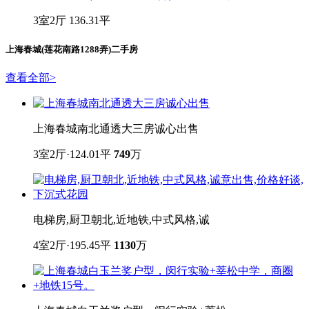
上海春城(莲花南路1288弄)简介
物业类型
住宅
开发商
上海金樱房地产发展有限公司
年代
2000年
容积率
1.6
物业费
1.45元/平/月
绿化率
41%
物业公司
上海三原物业
车位
500 个
小区描述
本小区位于莲花南路1288弄，于2000建造完成，属于
住宅类小区。
周边学校
好时光金拇指幼儿园
,
闵行实验小学（春城校区）
,
莘松中学（春申校区）
,
海丽达幼儿园
主打户型VR
查看更多
>