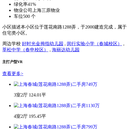
容
积
率
1.6
绿
化
率
41%
车
位
500个
孙慧姣
9.9
我对本小区很了解
近三个月带看：
144次
在线咨询
扫码拨号
租售委托