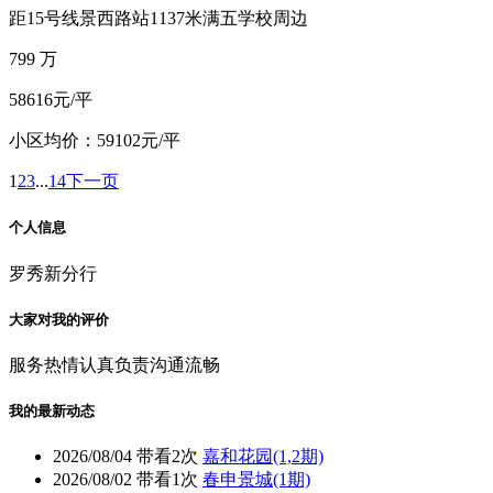
距15号线景西路站1137米
满五
学校周边
799
万
58616元/平
小区均价：59102元/平
1
2
3
...
14
下一页
个人信息
罗秀新分行
大家对我的评价
服务热情
认真负责
沟通流畅
我的最新动态
2026/08/04
带看2次
嘉和花园(1,2期)
2026/08/02
带看1次
春申景城(1期)