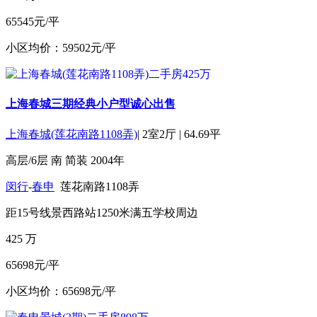
65545元/平
小区均价：59502元/平
上海春城三期经典小户型诚心出售
上海春城(莲花南路1108弄)
|
2室2厅
|
64.69平
高层/6层
南
简装
2004年
闵行
-
春申
莲花南路1108弄
距15号线景西路站1250米
满五
学校周边
425
万
65698元/平
小区均价：65698元/平