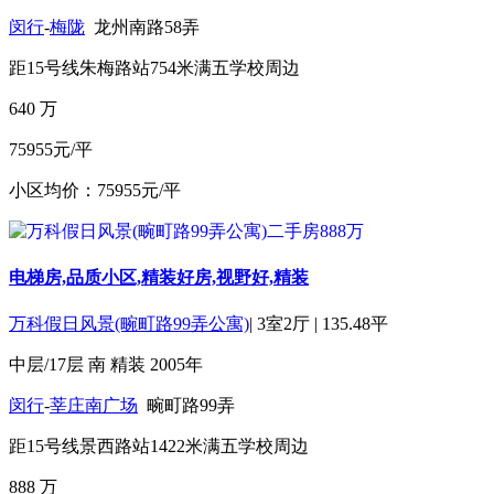
闵行
-
梅陇
龙州南路58弄
距15号线朱梅路站754米
满五
学校周边
640
万
75955元/平
小区均价：75955元/平
电梯房,品质小区,精装好房,视野好,精装
万科假日风景(畹町路99弄公寓)
|
3室2厅
|
135.48平
中层/17层
南
精装
2005年
闵行
-
莘庄南广场
畹町路99弄
距15号线景西路站1422米
满五
学校周边
888
万