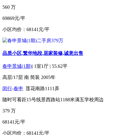
560
万
69869元/平
小区均价：68141元/平
品质小区,繁华地段,居家装修,诚意出售
春申景城(1期)
|
1室1厅
|
55.62平
高层/17层
南
简装
2005年
闵行
-
春申
莲花南路1111弄
随时可看
距15号线景西路站1188米
满五
学校周边
379
万
68141元/平
小区均价：68141元/平