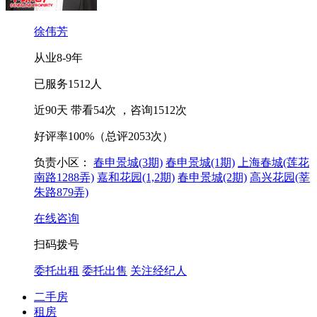
徐伟芳
从业
8-9
年
已服务
1512
人
近90天 带看
54
次
，咨询
1512
次
好评率
100%
（总评2053次）
负责小区：
春申景城(3期)
春申景城(1期)
上海春城(莲花
南路1288弄)
嘉和花园(1,2期)
春申景城(2期)
高兴花园(莘
朱路879弄)
在线咨询
扫码拨号
委托出租
委托出售
关注经纪人
二手房
租房