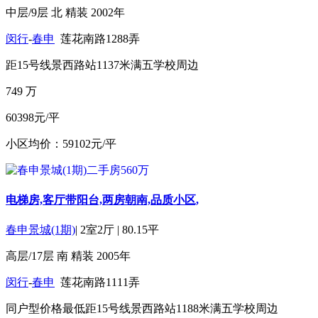
中层/9层
北
精装
2002年
闵行
-
春申
莲花南路1288弄
距15号线景西路站1137米
满五
学校周边
749
万
60398元/平
小区均价：59102元/平
电梯房,客厅带阳台,两房朝南,品质小区,
春申景城(1期)
|
2室2厅
|
80.15平
高层/17层
南
精装
2005年
闵行
-
春申
莲花南路1111弄
同户型价格最低
距15号线景西路站1188米
满五
学校周边