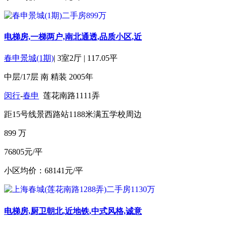
电梯房,一梯两户,南北通透,品质小区,近
春申景城(1期)
|
3室2厅
|
117.05平
中层/17层
南
精装
2005年
闵行
-
春申
莲花南路1111弄
距15号线景西路站1188米
满五
学校周边
899
万
76805元/平
小区均价：68141元/平
电梯房,厨卫朝北,近地铁,中式风格,诚意