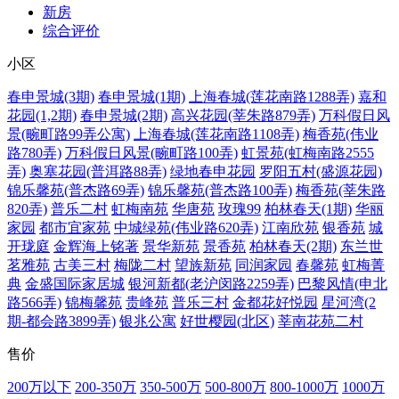
新房
综合评价
小区
春申景城(3期)
春申景城(1期)
上海春城(莲花南路1288弄)
嘉和
花园(1,2期)
春申景城(2期)
高兴花园(莘朱路879弄)
万科假日风
景(畹町路99弄公寓)
上海春城(莲花南路1108弄)
梅香苑(伟业
路780弄)
万科假日风景(畹町路100弄)
虹景苑(虹梅南路2555
弄)
奥塞花园(普洱路88弄)
绿地春申花园
罗阳五村(盛源花园)
锦乐馨苑(普杰路69弄)
锦乐馨苑(普杰路100弄)
梅香苑(莘朱路
820弄)
普乐二村
虹梅南苑
华唐苑
玫瑰99
柏林春天(1期)
华丽
家园
都市宜家苑
中城绿苑(伟业路620弄)
江南欣苑
银香苑
城
开珑庭
金辉海上铭著
景华新苑
景香苑
柏林春天(2期)
东兰世
茗雅苑
古美三村
梅陇二村
望族新苑
同润家园
春馨苑
虹梅菁
典
金盛国际家居城
银河新都(老沪闵路2259弄)
巴黎风情(申北
路566弄)
锦梅馨苑
贵峰苑
普乐三村
金都花好悦园
星河湾(2
期-都会路3899弄)
银兆公寓
好世樱园(北区)
莘南花苑二村
售价
200万以下
200-350万
350-500万
500-800万
800-1000万
1000万