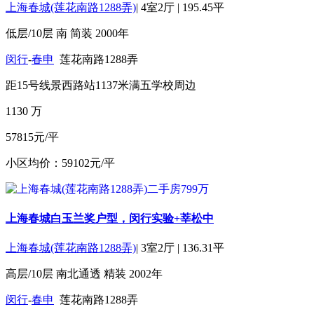
上海春城(莲花南路1288弄)
|
4室2厅
|
195.45平
低层/10层
南
简装
2000年
闵行
-
春申
莲花南路1288弄
距15号线景西路站1137米
满五
学校周边
1130
万
57815元/平
小区均价：59102元/平
上海春城白玉兰奖户型，闵行实验+莘松中
上海春城(莲花南路1288弄)
|
3室2厅
|
136.31平
高层/10层
南北通透
精装
2002年
闵行
-
春申
莲花南路1288弄