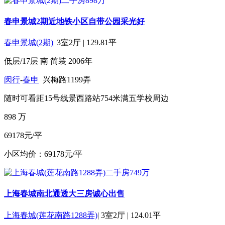
春申景城2期近地铁小区自带公园采光好
春申景城(2期)
|
3室2厅
|
129.81平
低层/17层
南
简装
2006年
闵行
-
春申
兴梅路1199弄
随时可看
距15号线景西路站754米
满五
学校周边
898
万
69178元/平
小区均价：69178元/平
上海春城南北通透大三房诚心出售
上海春城(莲花南路1288弄)
|
3室2厅
|
124.01平