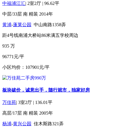
中福浦江汇
|
2室2厅
|
96.62平
中层/33层
南
精装
2014年
黄浦
-
蓬莱公园
中山南路1358弄
距4号线南浦大桥站86米
满五
学校周边
935
万
96771元/平
小区均价：107901元/平
板块破价，诚意出手，随行就市，独家好房
万佳苑
|
3室2厅
|
136.01平
高层/17层
南
精装
2005年
杨浦
-
黄兴公园
佳木斯路321弄