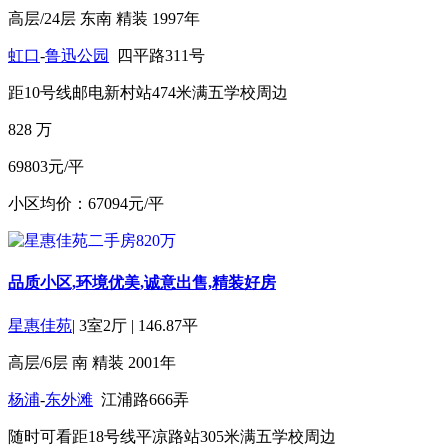
高层/24层
东南
精装
1997年
虹口
-
鲁迅公园
四平路311号
距10号线邮电新村站474米
满五
学校周边
828
万
69803元/平
小区均价：67094元/平
品质小区,环境优美,诚意出售,精装好房
星惠佳苑
|
3室2厅
|
146.87平
高层/6层
南
精装
2001年
杨浦
-
东外滩
江浦路666弄
随时可看
距18号线平凉路站305米
满五
学校周边