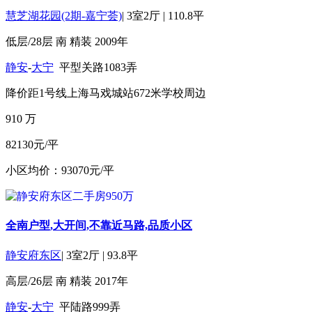
慧芝湖花园(2期-嘉宁荟)
|
3室2厅
|
110.8平
低层/28层
南
精装
2009年
静安
-
大宁
平型关路1083弄
降价
距1号线上海马戏城站672米
学校周边
910
万
82130元/平
小区均价：93070元/平
全南户型,大开间,不靠近马路,品质小区
静安府东区
|
3室2厅
|
93.8平
高层/26层
南
精装
2017年
静安
-
大宁
平陆路999弄