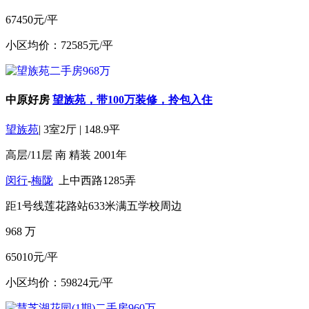
67450元/平
小区均价：72585元/平
中原好房
望族苑，带100万装修，拎包入住
望族苑
|
3室2厅
|
148.9平
高层/11层
南
精装
2001年
闵行
-
梅陇
上中西路1285弄
距1号线莲花路站633米
满五
学校周边
968
万
65010元/平
小区均价：59824元/平