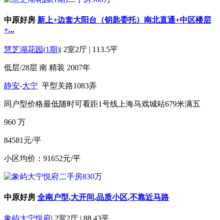
中原好房
新上+边套大阳台（钥匙委托）南北直通+中区楼层
+...
慧芝湖花园(1期)
|
2室2厅
|
113.5平
低层/28层
南
精装
2007年
静安
-
大宁
平型关路1083弄
同户型价格最低
随时可看
距1号线上海马戏城站679米
满五
960
万
84581元/平
小区均价：91652元/平
中原好房
全南户型,大开间,品质小区,不靠近马路
象屿大宁悦府
|
2室2厅
|
88.43平