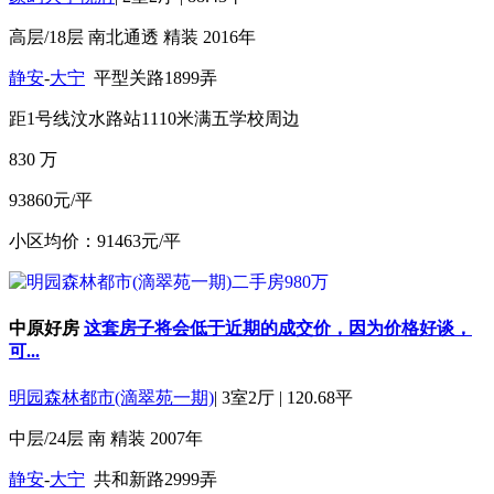
高层/18层
南北通透
精装
2016年
静安
-
大宁
平型关路1899弄
距1号线汶水路站1110米
满五
学校周边
830
万
93860元/平
小区均价：91463元/平
中原好房
这套房子将会低于近期的成交价，因为价格好谈，
可...
明园森林都市(滴翠苑一期)
|
3室2厅
|
120.68平
中层/24层
南
精装
2007年
静安
-
大宁
共和新路2999弄