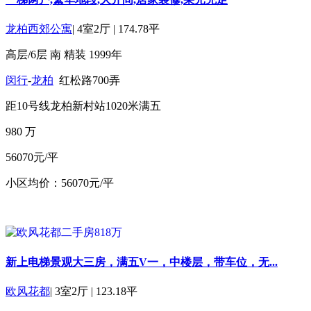
龙柏西郊公寓
|
4室2厅
|
174.78平
高层/6层
南
精装
1999年
闵行
-
龙柏
红松路700弄
距10号线龙柏新村站1020米
满五
980
万
56070元/平
小区均价：56070元/平
新上电梯景观大三房，满五V一，中楼层，带车位，无...
欧风花都
|
3室2厅
|
123.18平