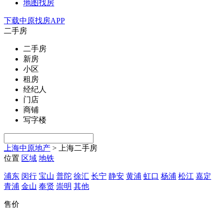
地图找房
下载中原找房APP
二手房
二手房
新房
小区
租房
经纪人
门店
商铺
写字楼
上海中原地产
>
上海二手房
位置
区域
地铁
浦东
闵行
宝山
普陀
徐汇
长宁
静安
黄浦
虹口
杨浦
松江
嘉定
青浦
金山
奉贤
崇明
其他
售价