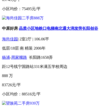
小区均价：75495元/平
中原好房
品质小区地铁口电梯南北通大润发旁长阳创谷
海尚佳园
|
2室2厅
|
106.06平
低层/18层
南
精装
2006年
杨浦
-
周家嘴路
长阳路1658弄
距12号线宁国路站331米
满五
学校周边
888
万
83726元/平
小区均价：88516元/平