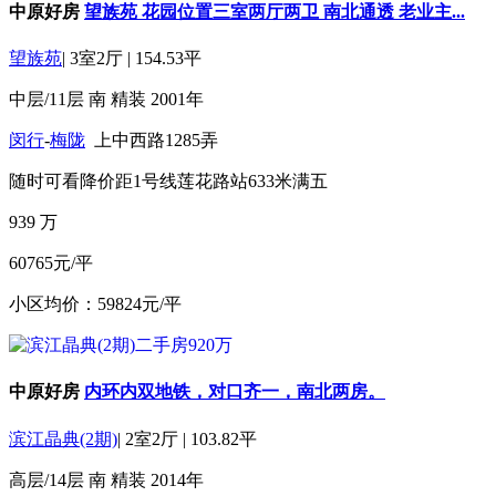
中原好房
望族苑 花园位置三室两厅两卫 南北通透 老业主...
望族苑
|
3室2厅
|
154.53平
中层/11层
南
精装
2001年
闵行
-
梅陇
上中西路1285弄
随时可看
降价
距1号线莲花路站633米
满五
939
万
60765元/平
小区均价：59824元/平
中原好房
内环内双地铁，对口齐一，南北两房。
滨江晶典(2期)
|
2室2厅
|
103.82平
高层/14层
南
精装
2014年