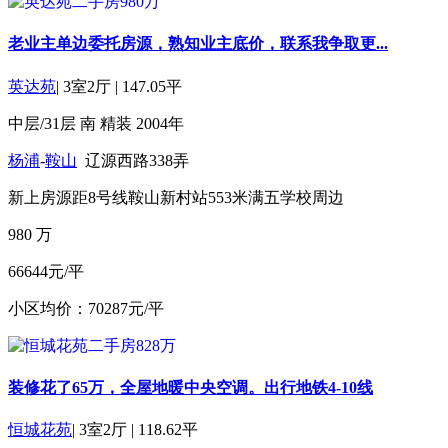
老业主单边委托房源，熟知业主底价，联系我争取更...
英达苑
|
3室2厅
|
147.05平
中层/31层
南
精装
2004年
杨浦
-
鞍山
辽源西路338弄
新上房源
距8号线鞍山新村站553米
满五
学校周边
980
万
66644元/平
小区均价：70287元/平
装修花了65万，全屋地暖中央空调。出行地铁4-10线
恒城花苑
|
3室2厅
|
118.62平