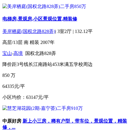
电梯房,景观房,小区景观位置,精装修
美岸栖庭(国权北路828弄)
|
3室2厅
|
132.12平
高层/13层
南
精装
2007年
宝山
-
高境
国权北路828弄
降价
距3号线长江南路站453米
满五
学校周边
850
万
64335元/平
小区均价：63147元/平
中原好房
新上小三房，稀有户型，带车位，景观位置，精装
修，...