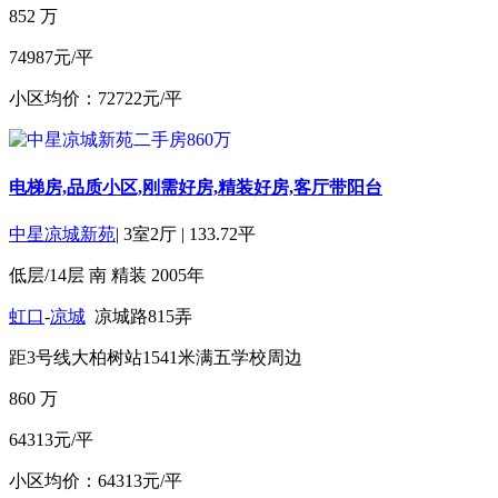
852
万
74987元/平
小区均价：72722元/平
电梯房,品质小区,刚需好房,精装好房,客厅带阳台
中星凉城新苑
|
3室2厅
|
133.72平
低层/14层
南
精装
2005年
虹口
-
凉城
凉城路815弄
距3号线大柏树站1541米
满五
学校周边
860
万
64313元/平
小区均价：64313元/平