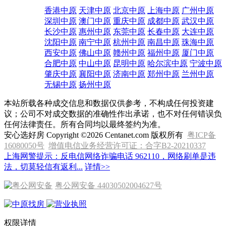
香港中原
天津中原
北京中原
上海中原
广州中原
深圳中原
澳门中原
重庆中原
成都中原
武汉中原
长沙中原
惠州中原
东莞中原
长春中原
大连中原
沈阳中原
南宁中原
杭州中原
南昌中原
珠海中原
西安中原
佛山中原
赣州中原
福州中原
厦门中原
合肥中原
中山中原
昆明中原
哈尔滨中原
宁波中原
肇庆中原
襄阳中原
济南中原
郑州中原
兰州中原
无锡中原
扬州中原
本站所载各种成交信息和数据仅供参考，不构成任何投资建
议；公司不对成交数据的准确性作出承诺，也不对任何错误负
任何法律责任。所有合同均以最终签约为准。
安心选好房 Copyright ©2026 Centanet.com 版权所有
粤ICP备
16080050号
增值电信业务经营许可证：合字B2-20210337
上海网警提示：反电信网络诈骗电话 962110，网络刷单是违
法，切莫轻信有返利...
详情>>
粤公网安备 44030502004627号
权限详情