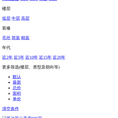
楼层
低层
中层
高层
装修
毛坯
简装
精装
年代
近2年
近5年
近10年
近15年
近20年
更多筛选(楼层、类型及朝向等)
默认
最新
总价
面积
单价
清空条件