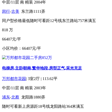
中层/11层
南
精装
2004年
闵行
-
古美
东兰路1111弄
同户型价格最低
随时可看
距12号线东兰路站757米
满五
818
万
66407元/平
小区均价：66407元/平
电梯房,主卧朝南,繁华地段,房型正气,采光充足
万邦都市花园
|
3室2厅
|
113.62平
中层/11层
南
精装
2003年
浦东
-
北蔡
龙阳路1880弄
随时可看
新上房源
距18号线龙阳路站364米
满五