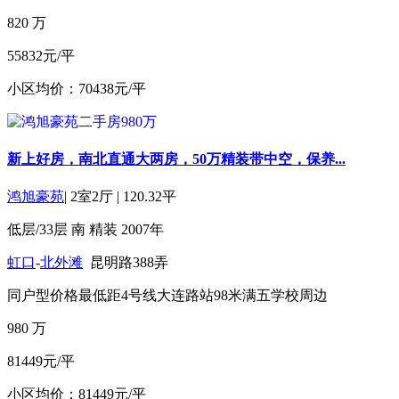
820
万
55832元/平
小区均价：70438元/平
新上好房，南北直通大两房，50万精装带中空，保养...
鸿旭豪苑
|
2室2厅
|
120.32平
低层/33层
南
精装
2007年
虹口
-
北外滩
昆明路388弄
同户型价格最低
距4号线大连路站98米
满五
学校周边
980
万
81449元/平
小区均价：81449元/平