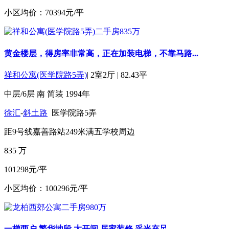
小区均价：70394元/平
黄金楼层，得房率非常高，正在加装电梯，不靠马路...
祥和公寓(医学院路5弄)
|
2室2厅
|
82.43平
中层/6层
南
简装
1994年
徐汇
-
斜土路
医学院路5弄
距9号线嘉善路站249米
满五
学校周边
835
万
101298元/平
小区均价：100296元/平
一梯两户,繁华地段,大开间,居家装修,采光充足