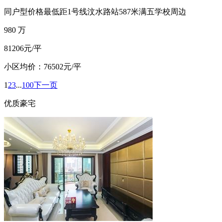
同户型价格最低
距1号线汶水路站587米
满五
学校周边
980
万
81206元/平
小区均价：76502元/平
1
2
3
...
100
下一页
优质豪宅