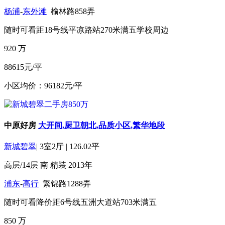
杨浦
-
东外滩
榆林路858弄
随时可看
距18号线平凉路站270米
满五
学校周边
920
万
88615元/平
小区均价：96182元/平
中原好房
大开间,厨卫朝北,品质小区,繁华地段
新城碧翠
|
3室2厅
|
126.02平
高层/14层
南
精装
2013年
浦东
-
高行
繁锦路1288弄
随时可看
降价
距6号线五洲大道站703米
满五
850
万