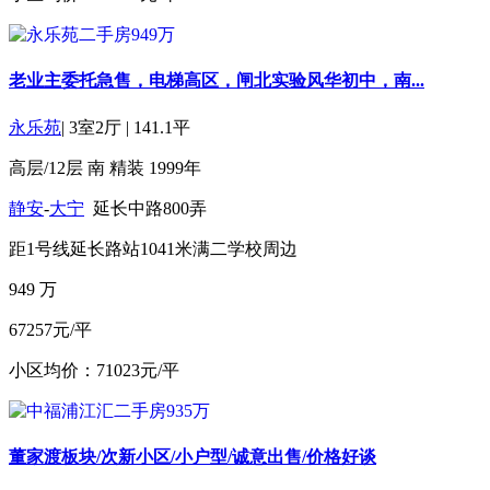
老业主委托急售，电梯高区，闸北实验风华初中，南...
永乐苑
|
3室2厅
|
141.1平
高层/12层
南
精装
1999年
静安
-
大宁
延长中路800弄
距1号线延长路站1041米
满二
学校周边
949
万
67257元/平
小区均价：71023元/平
董家渡板块/次新小区/小户型/诚意出售/价格好谈