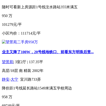
随时可看
新上房源
距1号线汶水路站355米
满五
950
万
101279元/平
小区均价：111714元/平
业主又降了100W，20号线地铁口、前看东方明珠后赏...
望景苑
|
3室2厅
|
137.35平
高层/18层
南
精装
2002年
静安
-
大宁
宜川路733弄
降价
距1号线延长路站1549米
满五
学校周边
958
万
69749元/平