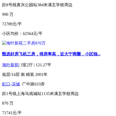
距8号线黄兴公园站384米
满五
学校周边
990
万
72789元/平
小区均价：62564元/平
甄选好房飞机三房，得房率高，近大宁商圈，小区独...
海叶新苑
|
3室2厅
|
121.27平
低层/14层
南
精装
2001年
虹口
-
凉城
广中路633弄
距1号线上海马戏城站1135米
满五
学校周边
870
万
71741元/平