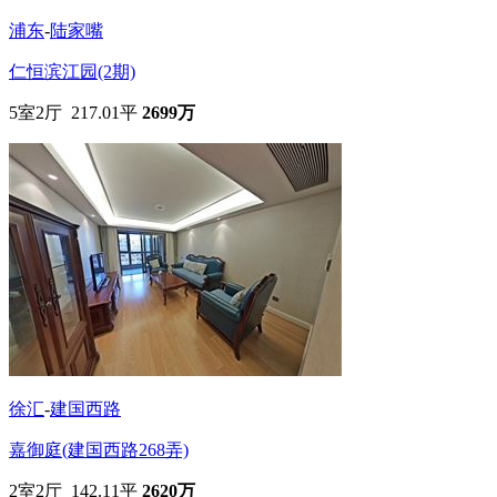
浦东
-
陆家嘴
仁恒滨江园(2期)
5室2厅 217.01平
2699万
徐汇
-
建国西路
嘉御庭(建国西路268弄)
2室2厅 142.11平
2620万